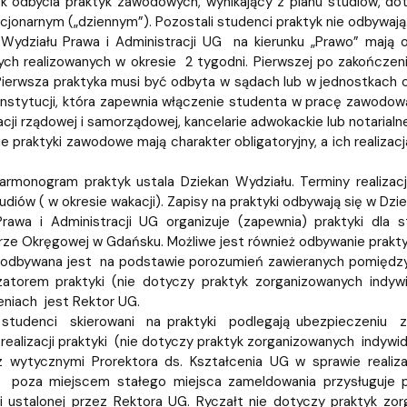
 odbycia praktyk zawodowych, wynikający z planu studiów, dot
ja dyplomów
Jakość kształcenia
acjonarnym („dziennym”). Pozostali studenci praktyk nie odbywają
Wydziału Prawa i Administracji UG na kierunku „Prawo” mają 
h realizowanych w okresie 2 tygodni. Pierwszej po zakończeniu
Pierwsza praktyka musi być odbyta w sądach lub w jednostkach 
instytucji, która zapewnia włączenie studenta w pracę zawodo
acji rządowej i samorządowej, kancelarie adwokackie lub notarialne
e praktyki zawodowe mają charakter obligatoryjny, a ich realizac
armonogram praktyk ustala Dziekan Wydziału. Terminy realizacj
tudiów ( w okresie wakacji). Zapisy na praktyki odbywają się w Dz
Prawa i Administracji UG organizuje (zapewnia) praktyki d
rze Okręgowej w Gdańsku. Możliwe jest również odbywanie prakty
 odbywana jest na podstawie porozumień zawieranych pomiędzy
nizatorem praktyki (nie dotyczy praktyk zorganizowanych ind
niach jest Rektor UG.
studenci skierowani na praktyki podlegają ubezpieczeniu 
 realizacji praktyki (nie dotyczy praktyk zorganizowanych indywid
z wytycznymi Prorektora ds. Kształcenia UG w sprawie realiz
 poza miejscem stałego miejsca zameldowania przysługuje 
 ustalonej przez Rektora UG. Ryczałt nie dotyczy praktyk zor