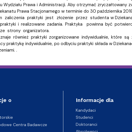
u Wydziału Prawa i Administracji. Aby otrzymać zryczałtowany 
iekanatu Prawa Stacjonarnego w terminie do 30 października 2018
 zaliczenia praktyki jest złożenie przez studenta w Dziekanaci
 praktyki i realizowane zadania. Praktyka powinna być potw
ze strony organizatora.
uznaje również praktyki zorganizowane indywidualnie, które
ący praktykę indywidualnie, po odbyciu praktyki składa w Dziek
eniami. .
cje o
Informacje dla
Kandydaci
Studenci
torskie
Doktoranci
odowe Centra Badawcze
Absolwenci