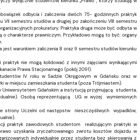
yczy wyłącznie studentów kierunku „Prawo”, którzy studiują w
Szkoła Doktorska przy WPiA
.
obowiązek odbycia i zaliczenia dwóch 75- godzinnych praktyk
 VII semestru studiów a drugiej po zakończeniu VIII semestru
organizacyjnych prokuratury. Praktyka druga może być odbyta w
wą o charakterze prawniczym. Przykładowo mogą to być: organy
.
ja jest warunkiem zaliczenia 8 oraz 9 semestru studiów kierunku
i praktyk nie mogą kolidować z innymi zajęciami wynikającymi
iekanacie Prawa Stacjonarnego (pokój 2091).
la studentów IV roku w Sadzie Okręgowym w Gdańsku oraz w
ki w miejscu zamieszkania studenta (poza Trójmiastem).
 Uniwersytetem Gdańskim a instytucją przyjmującą studenta,
ywidualnie). Osobą reprezentującą UG w wyżej wymienionych
ze strony Uczelni od następstw nieszczęśliwych wypadków,
ualnie).
acji praktyk zawodowych studentom realizującym praktyki w
prawo uzyskania zryczałtowanego zwrotu kosztów dojazdu w
ganizowanych indywidualnie przez studenta bez skierowania z