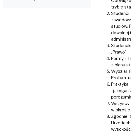
Obowiązek
Struktura Wydziału
Proces rekrutacyjny
Postępowania naukowe
Mentoring radców prawnych
Nostryfikac
trybie st
Studenci 
zawodowyc
studiów. 
dowolnej 
administr
Studencki
„Prawo”.
Formy i h
z planu s
Wydział 
Prokuratu
Praktyka
tj. orga
porozumie
Wszyscy 
w okresie
Zgodnie 
Urzędach
wysokości