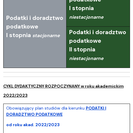
I stopnia
niestacjonarne
Podatki i doradztwo
podatkowe
Podatki i doradztwo
I stopnia
stacjonarne
podatkowe
II stopnia
niestacjonarne
CYKL DYDAKTYCZNY ROZPOCZYNANY w roku akademickim
2022/2023
Obowiązujący plan studiów dla kierunku
PODATKI I
DORADZTWO PODATKOWE
od roku akad. 2022/2023