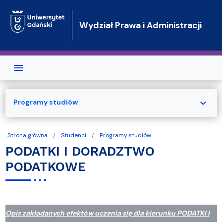
Przejdź do treści
Wydział Prawa i Administracji
expand_more
Programy studiów
Strona główna
Studenci
Programy studiów
PODATKI I DORADZTWO
PODATKOWE
Opis zakładanych efektów uczenia się dla kierunku PODATKI I