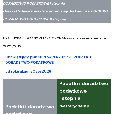
DORADZTWO PODATKOWE I stopnia
Opis zakładanych efektów uczenia się dla kierunku
PODATKI I
DORADZTWO PODATKOWE
II stopnia
CYKL DYDAKTYCZNY ROZPOCZYNANY w roku akademickim
2025/2026
Obowiązujący plan studiów dla kierunku
PODATKI I
DORADZTWO PODATKOWE
od roku akad. 2025/2026
Podatki i doradztwo
podatkowe
I stopnia
niestacjonarne
Podatki i doradztwo