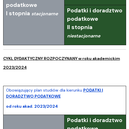
podatkowe
Podatki i doradztwo
I stopnia
stacjonarne
podatkowe
II stopnia
niestacjonarne
CYKL DYDAKTYCZNY ROZPOCZYNANY w roku akademickim
2023/2024
Obowiązujący plan studiów dla kierunku
PODATKI I
DORADZTWO PODATKOWE
od roku akad. 2023/2024
Podatki i doradztwo
podatkowe