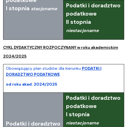
podatkowe
Podatki i doradztwo
I stopnia
stacjonarne
podatkowe
II stopnia
niestacjonarne
CYKL DYDAKTYCZNY ROZPOCZYNANY w roku akademickim
2024/2025
Obowiązujący plan studiów dla kierunku
PODATKI I
DORADZTWO PODATKOWE
od roku akad. 2024/2025
Podatki i doradztwo
podatkowe
I stopnia
niestacjonarne
Podatki i doradztwo