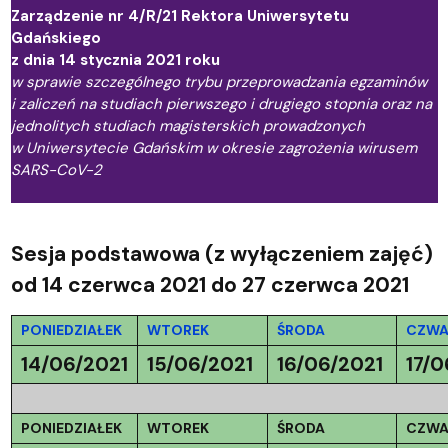
Zarządzenie nr 4/R/21 Rektora Uniwersytetu
Gdańskiego
z dnia 14 stycznia 2021 roku
w sprawie szczególnego trybu przeprowadzania egzaminów
i zaliczeń na studiach pierwszego i drugiego stopnia oraz na
jednolitych studiach magisterskich prowadzonych
w Uniwersytecie Gdańskim w okresie zagrożenia wirusem
SARS-CoV-2
Sesja podstawowa
(z wyłączeniem zajęć)
od 14 czerwca 2021 do 27 czerwca 2021
PONIEDZIAŁEK
WTOREK
ŚRODA
CZWA
14/06/2021
15/06/2021
16/06/2021
17/0
PONIEDZIAŁEK
WTOREK
ŚRODA
CZWA