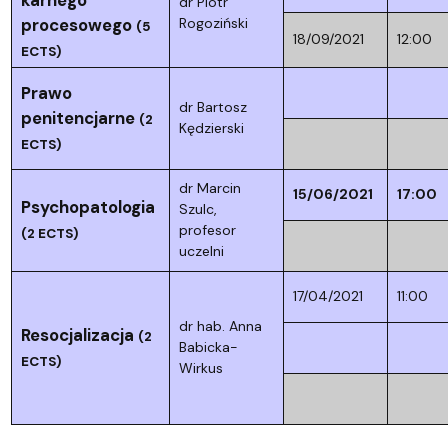
dr Piotr
procesowego
Rogoziński
(5
18/09/2021
12:00
ECTS)
Prawo
dr Bartosz
penitencjarne
(2
Kędzierski
ECTS)
dr Marcin
15/06/2021
17:00
Psychopatologia
Szulc,
profesor
(2 ECTS)
uczelni
17/04/2021
11:00
dr hab. Anna
Resocjalizacja
(2
Babicka-
ECTS)
Wirkus