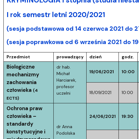
KRYMINOLOGIA I stopnia (studia niesta
I rok semestr letni 2020/2021
(sesja podstawowa od 14 czerwca 2021 do 2
(sesja poprawkowa od 6 września 2021 do 19
Przedmiot
prowadzący
dzień
godz.
Biologiczne
dr hab.
19/06/2021
10:00
Michał
mechanizmy
Harciarek,
zachowania
profesor
człowieka
(4
18/09/2021
10:00
uczelni
ECTS)
Ochrona praw
człowieka –
24/06/2021
19:30
standardy
dr Anna
konstytucyjne i
Podolska