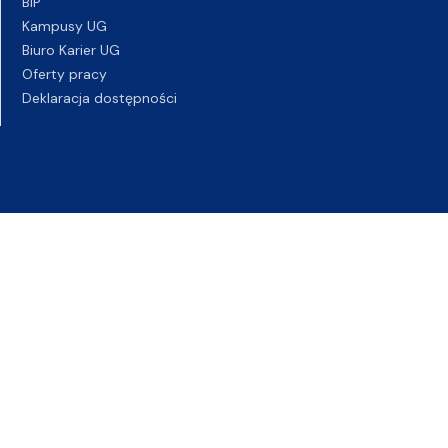
BIP
Kampusy UG
Biuro Karier UG
Oferty pracy
Deklaracja dostępności