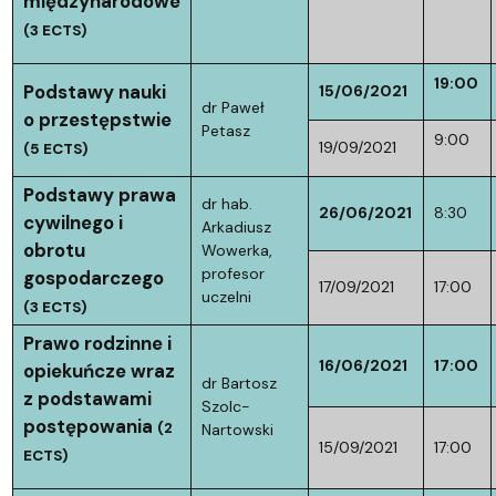
międzynarodowe
(3 ECTS)
19:00
Podstawy nauki
15/06/2021
dr Paweł
o przestępstwie
Petasz
9:00
19/09/2021
(5 ECTS)
Podstawy prawa
dr hab.
26/06/2021
8:30
cywilnego i
Arkadiusz
obrotu
Wowerka,
profesor
gospodarczego
17/09/2021
17:00
uczelni
(3 ECTS)
Prawo rodzinne i
16/06/2021
17:00
opiekuńcze wraz
dr Bartosz
z podstawami
Szolc-
postępowania
(2
Nartowski
15/09/2021
17:00
ECTS)