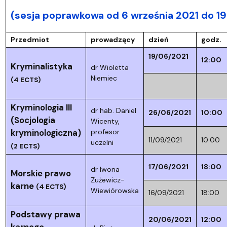
(sesja poprawkowa od 6 września 2021 do 19
Przedmiot
prowadzący
dzień
godz.
19/06/2021
12:00
Kryminalistyka
dr Wioletta
Niemiec
(4 ECTS)
Kryminologia III
dr hab. Daniel
26/06/2021
10:00
(Socjologia
Wicenty,
kryminologiczna)
profesor
11/09/2021
10:00
uczelni
(2 ECTS)
17/06/2021
18:00
dr Iwona
Morskie prawo
Zużewicz-
karne
(4 ECTS)
Wiewiórowska
16/09/2021
18:00
Podstawy prawa
20/06/2021
12:00
karnego