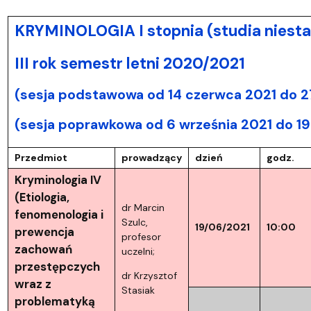
KRYMINOLOGIA I stopnia (studia niesta
III rok semestr letni 2020/2021
(sesja podstawowa od 14 czerwca 2021 do 2
(sesja poprawkowa od 6 września 2021 do 19
Przedmiot
prowadzący
dzień
godz.
Kryminologia IV
(Etiologia,
dr Marcin
fenomenologia i
Szulc,
19/06/2021
10:00
prewencja
profesor
zachowań
uczelni;
przestępczych
dr Krzysztof
wraz z
Stasiak
problematyką