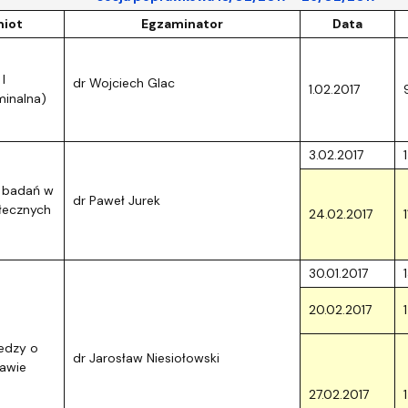
ja dyplomów
Jakość kształcenia
iot
Egzaminator
Data
I
dr Wojciech Glac
1.02.2017
minalna)
3.02.2017
 badań w
dr Paweł Jurek
łecznych
24.02.2017
30.01.2017
20.02.2017
edzy o
dr Jarosław Niesiołowski
rawie
27.02.2017