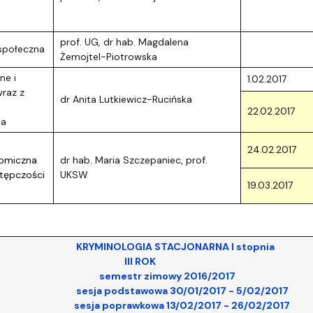
prof. UG, dr hab. Magdalena
społeczna
Żemojtel-Piotrowska
ne i
1.02.2017
raz z
dr Anita Lutkiewicz-Rucińska
22.02.2017
ia
24.02.2017
omiczna
dr hab. Maria Szczepaniec, prof.
stępczości
UKSW
19.03.2017
OLOGIA STACJONARNA I stopnia
II ROK
str zimowy 2016/2017
podstawowa 30/01/2017 - 5/02/2017
poprawkowa 13/02/2017 - 26/02/2017