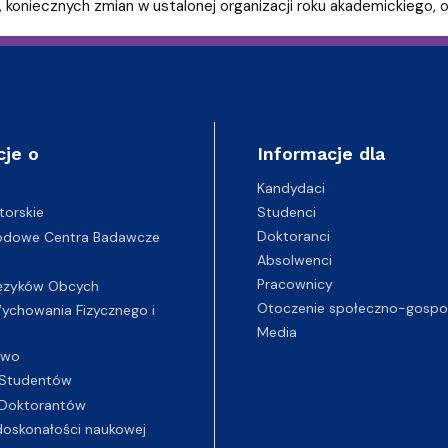
 koniecznych zmian w ustalonej organizacji roku akademickiego, o
cje o
Informacje dla
Kandydaci
Studenci
torskie
Doktoranci
odowe Centra Badawcze
Absolwenci
Pracownicy
ęzyków Obcych
Otoczenie społeczno-gospo
chowania Fizycznego i
Media
two
Studentów
Doktorantów
oskonałości naukowej