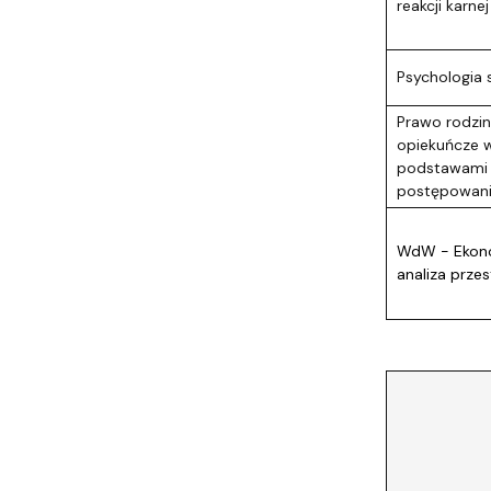
reakcji karnej
Psychologia 
Prawo rodzin
opiekuńcze w
podstawami
postępowan
WdW - Ekon
analiza prze
KRYMIN
I
seme
sesja 
sesja 