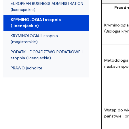
Struktura Wydziału
Proces rekrutacyjny
Postępowania naukowe
Mentoring radców prawnych
Nostryfikac
EUROPEAN BUSINESS ADMINISTRATION
Przedm
(licencjackie)
KRYMINOLOGIA I stopnia
Kryminologia 
(licencjackie)
(Biologia kry
KRYMINOLOGIA II stopnia
(magisterskie)
PODATKI I DORADZTWO PODATKOWE I
stopnia (licencjackie)
Metodologia
naukach spo
PRAWO jednolite
Wstęp do wi
państwie i p