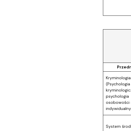
KRYMIN
I
seme
sesja 
sesja 
Przed
Kryminologia 
(Psychologia
kryminologic
psychologia
osobowości i
indywidualny
System śro