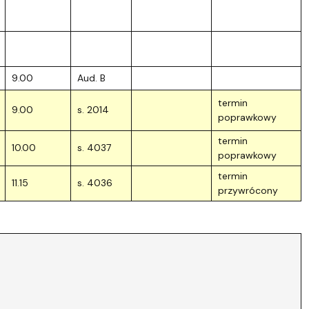
9.00
Aud. B
termin
9.00
s. 2014
poprawkowy
termin
10.00
s. 4037
poprawkowy
termin
11.15
s. 4036
przywrócony