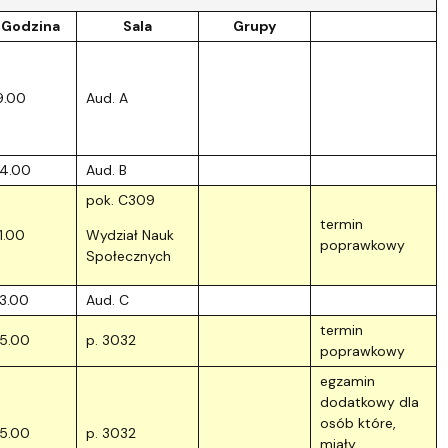
Szkoła Doktorska przy WPiA
Godzina
Sala
Grupy
9.00
Aud. A
14.00
Aud. B
pok. C309
termin
11.00
Wydział Nauk
poprawkowy
Społecznych
13.00
Aud. C
termin
15.00
p. 3032
poprawkowy
egzamin
dodatkowy dla
osób które,
15.00
p. 3032
miały