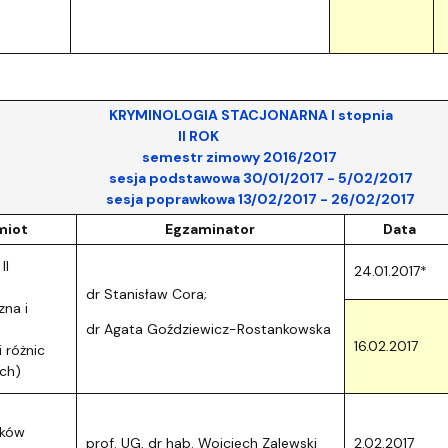
OLOGIA STACJONARNA I stopnia
I ROK
str zimowy 2016/2017
podstawowa 30/01/2017 - 5/02/2017
poprawkowa 13/02/2017 - 26/02/2017
miot
Egzaminator
Data
II
24.01.2017*
dr Stanisław Cora;
zna i
dr Agata Goździewicz-Rostankowska
16.02.2017
 różnic
ch)
dków
prof. UG, dr hab. Wojciech Zalewski
2.02.2017