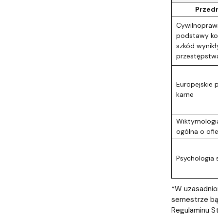
Przed
Cywilnopraw
podstawy ko
szkód wynikł
przestępstw
Europejskie 
karne
Wiktymologia
ogólna o ofi
Psychologia
*W uzasadnio
semestrze bąd
Regulaminu St