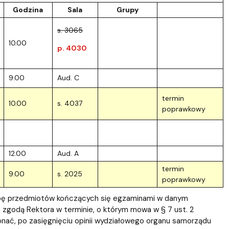
Godzina
Sala
Grupy
s. 3065
10.00
p. 4030
9.00
Aud. C
termin
10.00
s. 4037
poprawkowy
12.00
Aud. A
termin
9.00
s. 2025
poprawkowy
zbę przedmiotów kończących się egzaminami w danym
 zgodą Rektora w terminie, o którym mowa w § 7 ust. 2
nać, po zasięgnięciu opinii wydziałowego organu samorządu