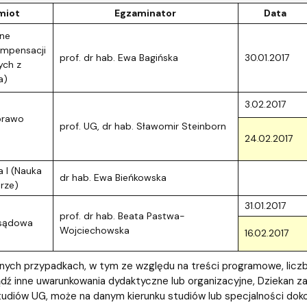
miot
Egzaminator
Data
ne
mpensacji
prof. dr hab. Ewa Bagińska
30.01.2017
ych z
a)
3.02.2017
prawo
prof. UG, dr hab. Sławomir Steinborn
24.02.2017
 I (Nauka
dr hab. Ewa Bieńkowska
erze)
31.01.2017
prof. dr hab. Beata Pastwa-
 sądowa
Wojciechowska
16.02.2017
nych przypadkach, w tym ze względu na treści programowe, lic
ź inne uwarunkowania dydaktyczne lub organizacyjne, Dziekan za
udiów UG, może na danym kierunku studiów lub specjalności doko