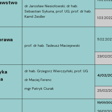
nawstwo
dr Jarosław Niesiołowski; dr hab.
Sebastian Sykuna, prof. UG; prof. dr hab.
Kamil Zeidler
1.03.202
 prawa
11.02.202
prof. dr hab. Tadeusz Maciejewski
23/02/2
yka
dr hab. Grzegorz Wierczyński, prof. UG
4/02/2
za
dr Maciej Ferenc
mgr Patryk Ciurak
25/02/2
19/01/20
26/01/20