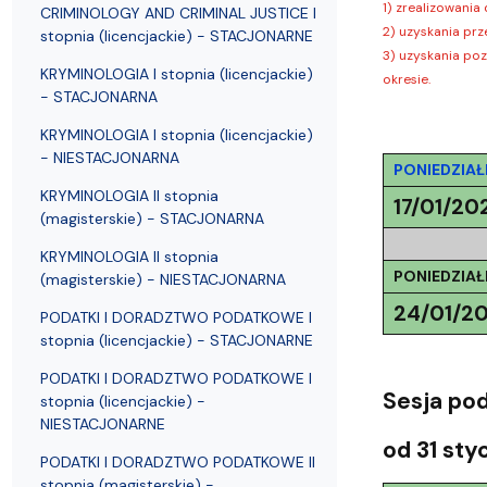
Struktura Wydziału
Proces rekrutacyjny
Postępowania naukowe
Mentoring radców prawnych
Nostryfikac
1) zrealizowani
CRIMINOLOGY AND CRIMINAL JUSTICE I
2) uzyskania pr
stopnia (licencjackie) - STACJONARNE
3) uzyskania po
KRYMINOLOGIA I stopnia (licencjackie)
okresie.
- STACJONARNA
KRYMINOLOGIA I stopnia (licencjackie)
- NIESTACJONARNA
PONIEDZIAŁ
KRYMINOLOGIA II stopnia
17/01/20
(magisterskie) - STACJONARNA
KRYMINOLOGIA II stopnia
PONIEDZIAŁ
(magisterskie) - NIESTACJONARNA
24/01/2
PODATKI I DORADZTWO PODATKOWE I
stopnia (licencjackie) - STACJONARNE
PODATKI I DORADZTWO PODATKOWE I
Sesja p
stopnia (licencjackie) -
NIESTACJONARNE
od 31 sty
PODATKI I DORADZTWO PODATKOWE II
stopnia (magisterskie) -