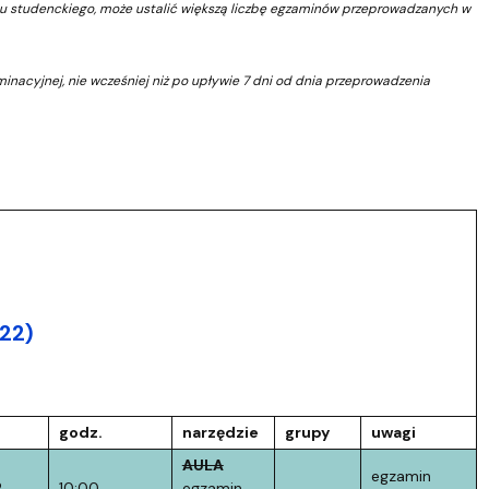
u studenckiego, może ustalić większą liczbę egzaminów przeprowadzanych w
inacyjnej, nie wcześniej niż po upływie 7 dni od dnia przeprowadzenia
022)
)
godz.
narzędzie
grupy
uwagi
AULA
egzamin
2
10:00
egzamin