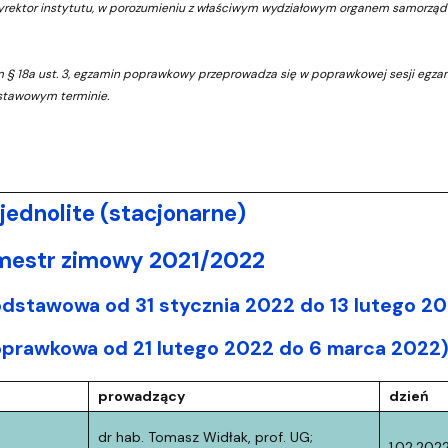
dyrektor instytutu, w porozumieniu z właściwym wydziałowym organem samorząd
em § 18a ust. 3, egzamin poprawkowy przeprowadza się w poprawkowej sesji egzam
tawowym terminie.
ednolite (stacjonarne)
emestr zimowy 2021/2022
odstawowa od 31 stycznia 2022 do 13 lutego 2
oprawkowa od 21 lutego 2022 do 6 marca 2022
prowadzący
dzień
dr hab. Tomasz Widłak, prof. UG;
1.02.202