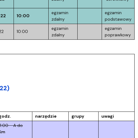
egzamin
egzamin
022
10:00
zdalny
podstawowy
egzamin
egzamin
22
10:00
zdalny
poprawkowy
022)
)
godz.
narzędzie
grupy
uwagi
11:00 - A do
Km