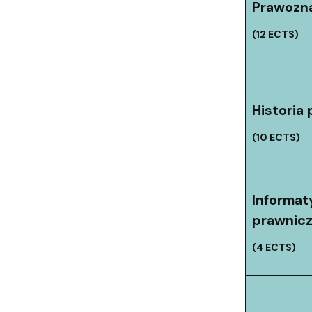
Prawoz
(12 ECTS)
Historia
(10 ECTS)
Informat
prawnic
(4 ECTS)