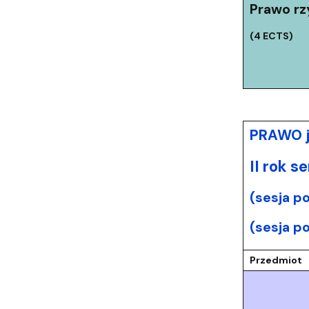
Prawo rz
(4 ECTS)
PRAWO j
II rok 
(sesja p
(sesja p
Przedmiot