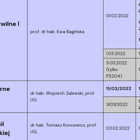
01.02.2022
wilne I
prof. dr hab. Ewa Bagińska
1.03.2022
5.03.2022
(tylko
PS204)
rne
11/02/2022
dr hab. Wojciech Zalewski, prof.
UG
3/03/2022
ii
dr hab. Tomasz Koncewicz,
prof.
03.02.2022
UG;
kiej