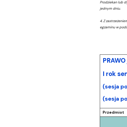
Prodziekan lub 
jednym dniu.
4. Z zastrzeżeni
egzaminu w pods
PRAWO j
I rok s
(sesja p
(sesja p
Przedmiot