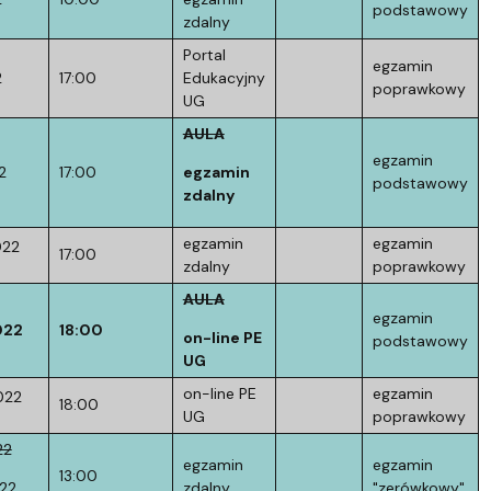
podstawowy
zdalny
Portal
egzamin
2
17:00
Edukacyjny
poprawkowy
UG
AULA
egzamin
2
17:00
egzamin
podstawowy
zdalny
egzamin
egzamin
022
17:00
zdalny
poprawkowy
AULA
egzamin
022
18:00
on-line PE
podstawowy
UG
on-line PE
egzamin
022
18:00
UG
poprawkowy
22
egzamin
egzamin
13:00
22
zdalny
"zerówkowy"