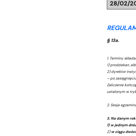
28/02/2
REGULAM
§ 13a.
1. Terminy skład
1) prodziekan, al
2) dyrektor insty
– po zasięgnięci
Zaliczenie kończ
ustalonym w tryb
2. Sesja egzamina
3. Na danym rok
1) w jednym dniu
2)
w ciągu dwóch