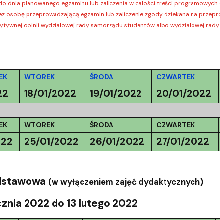
ja dyplomów
Jakość kształcenia
a do dnia planowanego egzaminu lub zaliczenia w całości treści programowyc
zez osobę przeprowadzającą egzamin lub zaliczenie zgody dziekana na przepro
zytywnej opinii wydziałowej rady samorządu studentów albo wydziałowej rad
EK
WTOREK
ŚRODA
CZWARTEK
22
18/01/2022
19/01/2022
20/01/2022
EK
WTOREK
ŚRODA
CZWARTEK
022
25/01/2022
26/01/2022
27/01/2022
odstawowa
(w wyłączeniem zajęć dydaktycznych)
cznia 2022 do 13 lutego 2022