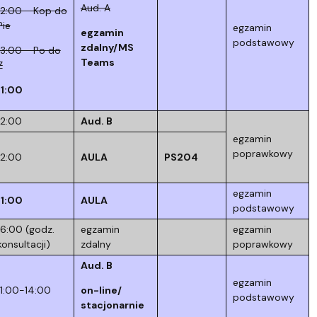
Aud. A
12:00 - Kop do
Pie
egzamin
egzamin
podstawowy
zdalny/MS
13:00 - Po do
Teams
Z
11:00
12:00
Aud. B
egzamin
poprawkowy
12:00
AULA
PS204
egzamin
11:00
AULA
podstawowy
16:00 (godz.
egzamin
egzamin
konsultacji)
zdalny
poprawkowy
Aud. B
egzamin
11:00-14:00
on-line/
podstawowy
stacjonarnie