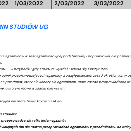
022
1/03/2022
2/03/2022
3/03/2022
IN STUDIÓW UG
ania egzaminów w sesji egzaminacyjnej podstawowej i poprawkowej, nie później ni
bo
tutu – w przypadku gdy struktura wydziału składa się z instytutów
u opinii przeprowadzających egzaminy, z uwzględnieniem zasad określonych w ust.
ące przedmiot, który nie kończy się egzaminem, może zostać przeprowadzone ró
ie, o którym mowa w zdaniu pierwszym.
cyjna nie może trwać krócej niż 14 dni.
u studiów:
 przeprowadza się tylko jeden egzamin;
 kolejnych dni nie można przeprowadzać egzaminów z przedmiotów, do któryc