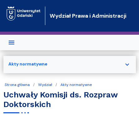
Przejdź do treści
Wydział Prawa i Administracji
expand_more
Akty normatywne
Strona główna
Wydział
Akty normatywne
Uchwały Komisji ds. Rozpraw
Doktorskich