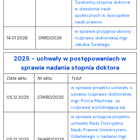
Turskiemu stopnia doktora
w dziedzinie nauk
społecznych w dyscyplinie
nauki prawne
w sprawie przyjęcia obrony
14.01.2026
1/KRD/2026
rozprawy doktorskiej mgr.
Jakuba Turskiego
2025 - uchwały w postępowaniach w
sprawie nadania stopnia doktora
Data aktu
Nr aktu
Tytuł
w sprawie projektu uchwały o
uznaniu rozprawy doktorskiej
05.12.2025
27/KRD/2025
mgr. Piotra Machnija za
rozprawę wyróżniającą się
w sprawie przyjęcia projektu
uchwały Rady Dyscypliny
Nauki Prawne Uniwersytetu
Gdańskiego o nadaniu mgr.
05.12.2025
26/KRD/2025