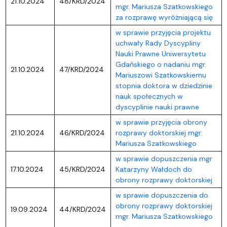
21.10.2024
48/KRD/2024
mgr. Mariusza Szatkowskiego
za rozprawę wyróżniającą się
w sprawie przyjęcia projektu
uchwały Rady Dyscypliny
Nauki Prawne Uniwersytetu
Gdańskiego o nadaniu mgr.
21.10.2024
47/KRD/2024
Mariuszowi Szatkowskiemu
stopnia doktora w dziedzinie
nauk społecznych w
dyscyplinie nauki prawne
w sprawie przyjęcia obrony
21.10.2024
46/KRD/2024
rozprawy doktorskiej mgr.
Mariusza Szatkowskiego
w sprawie dopuszczenia mgr
17.10.2024
45/KRD/2024
Katarzyny Wałdoch do
obrony rozprawy doktorskiej
w sprawie dopuszczenia do
obrony rozprawy doktorskiej
19.09.2024
44/KRD/2024
mgr. Mariusza Szatkowskiego