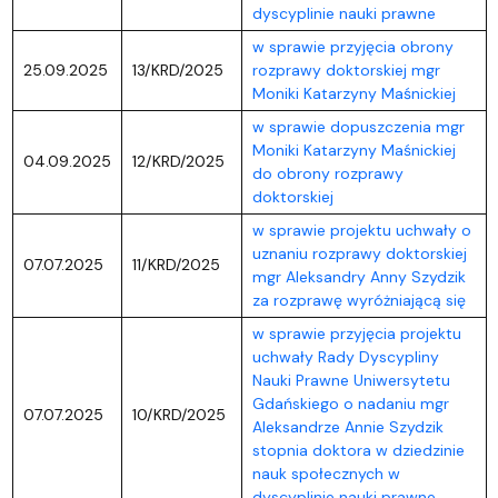
dyscyplinie nauki prawne
w sprawie przyjęcia obrony
25.09.2025
13/KRD/2025
rozprawy doktorskiej mgr
Moniki Katarzyny Maśnickiej
w sprawie dopuszczenia mgr
Moniki Katarzyny Maśnickiej
04.09.2025
12/KRD/2025
do obrony rozprawy
doktorskiej
w sprawie projektu uchwały o
uznaniu rozprawy doktorskiej
07.07.2025
11/KRD/2025
mgr Aleksandry Anny Szydzik
za rozprawę wyróżniającą się
w sprawie przyjęcia projektu
uchwały Rady Dyscypliny
Nauki Prawne Uniwersytetu
Gdańskiego o nadaniu mgr
07.07.2025
10/KRD/2025
Aleksandrze Annie Szydzik
stopnia doktora w dziedzinie
nauk społecznych w
dyscyplinie nauki prawne