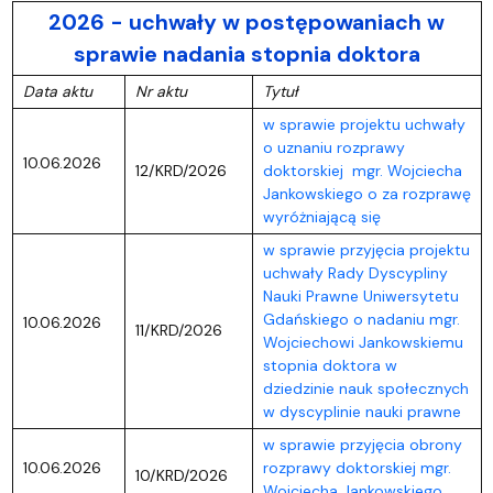
2026 - uchwały w postępowaniach w
sprawie nadania stopnia doktora
Data aktu
Nr aktu
Tytuł
w sprawie projektu uchwały
o uznaniu rozprawy
10.06.2026
12/KRD/2026
doktorskiej mgr. Wojciecha
Jankowskiego o za rozprawę
wyróżniającą się
w sprawie przyjęcia projektu
uchwały Rady Dyscypliny
Nauki Prawne Uniwersytetu
Gdańskiego o nadaniu mgr.
10.06.2026
11/KRD/2026
Wojciechowi Jankowskiemu
stopnia doktora w
dziedzinie nauk społecznych
w dyscyplinie nauki prawne
w sprawie przyjęcia obrony
10.06.2026
rozprawy doktorskiej mgr.
10/KRD/2026
Wojciecha Jankowskiego