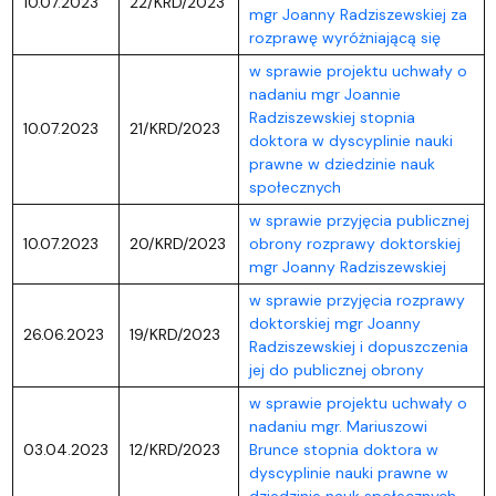
10.07.2023
22/KRD/2023
mgr Joanny Radziszewskiej za
rozprawę wyróżniającą się
w sprawie projektu uchwały o
nadaniu mgr Joannie
Radziszewskiej stopnia
10.07.2023
21/KRD/2023
doktora w dyscyplinie nauki
prawne w dziedzinie nauk
społecznych
w sprawie przyjęcia publicznej
10.07.2023
20/KRD/2023
obrony rozprawy doktorskiej
mgr Joanny Radziszewskiej
w sprawie przyjęcia rozprawy
doktorskiej mgr Joanny
26.06.2023
19/KRD/2023
Radziszewskiej i dopuszczenia
jej do publicznej obrony
w sprawie projektu uchwały o
nadaniu mgr. Mariuszowi
03.04.2023
12/KRD/2023
Brunce stopnia doktora w
dyscyplinie nauki prawne w
dziedzinie nauk społecznych