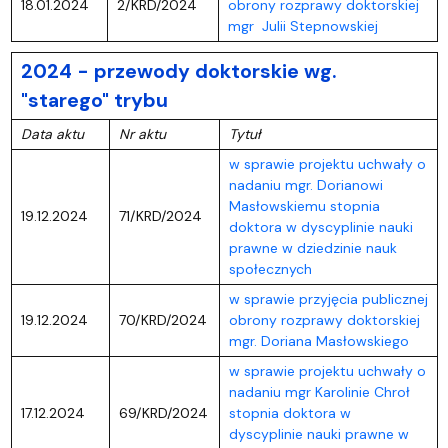
18.01.2024
2/KRD/2024
obrony rozprawy doktorskiej
mgr Julii Stepnowskiej
2024 - przewody doktorskie wg.
"starego" trybu
Data aktu
Nr aktu
Tytuł
w sprawie projektu uchwały o
nadaniu mgr. Dorianowi
Masłowskiemu stopnia
19.12.2024
71/KRD/2024
doktora w dyscyplinie nauki
prawne w dziedzinie nauk
społecznych
w sprawie przyjęcia publicznej
19.12.2024
70/KRD/2024
obrony rozprawy doktorskiej
mgr. Doriana Masłowskiego
w sprawie projektu uchwały o
nadaniu mgr Karolinie Chroł
17.12.2024
69/KRD/2024
stopnia doktora w
dyscyplinie nauki prawne w