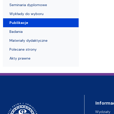
Struktura Wydziału
Proces rekrutacyjny
Postępowania naukowe
Mentoring radców prawnych
Nostryfikac
Seminaria dyplomowe
Wykłady do wyboru
Publikacje
Badania
Materiały dydaktyczne
Polecane strony
Akty prawne
Informa
Wydziały