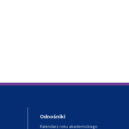
Szkoła Doktorska przy WPiA
Odnośniki
Kalendarz roku akademickiego