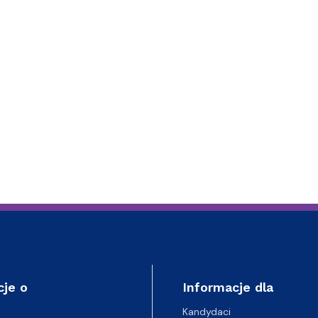
ja dyplomów
Jakość kształcenia
cje o
Informacje dla
Kandydaci