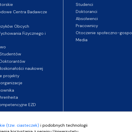
Studenci
torskie
Doktoranci
odowe Centra Badawcze
Absolwenci
Pracownicy
ęzyków Obcych
Otoczenie społeczno-gospo
chowania Fizycznego i
Media
two
Studentów
Doktorantów
oskonałości naukowej
e projekty
 organizacje
cownika
hrenheita
ompetencyjne EZD
ie (tzw. ciasteczek)
i podobnych technologii
wienia korzystania z serwisu Uniwersytetu