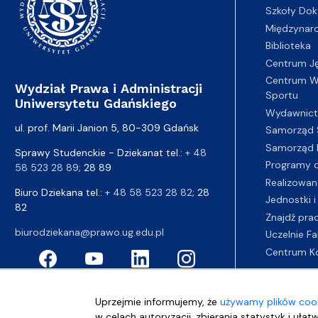
Szkoły Dok
Międzynar
Biblioteka
Centrum J
Centrum Wy
Wydział Prawa i Administracji
Sportu
Uniwersytetu Gdańskiego
Wydawnic
ul. prof. Marii Janion 5, 80-309 Gdańsk
Samorząd 
Samorząd 
Sprawy Studenckie - Dziekanat tel.:
+ 48
Programy d
58 523 28 89
; 28 89
Realizowan
Biuro Dziekana tel.:
+ 48 58 523 28 82
; 28
Jednostki i
82
Znajdź pra
biurodziekana@prawo.ug.edu.pl
Uczelnie Fa
Centrum K
Uprzejmie informujemy, że
używamy plików cook
w celach autoryzacji, zbierania statystyk i ułat