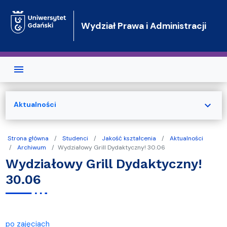
Przejdź do treści
Wydział Prawa i Administracji
expand_more
Aktualności
Strona główna
Studenci
Jakość kształcenia
Aktualności
Archiwum
Wydziałowy Grill Dydaktyczny! 30.06
Wydziałowy Grill Dydaktyczny!
30.06
po zajęciach