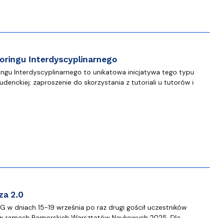
oringu Interdyscyplinarnego
ingu Interdyscyplinarnego to unikatowa inicjatywa tego typu
denckiej: zaproszenie do skorzystania z tutoriali u tutorów i
za 2.0
UG w dniach 15-19 września po raz drugi gościł uczestników
0 w ramach Pomorskich Warsztatów Naukowych 2025. Dla