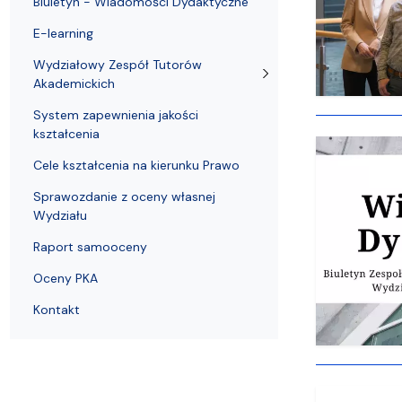
Biuletyn - Wiadomości Dydaktyczne
Struktura Wydziału
Proces rekrutacyjny
Postępowania naukowe
Mentoring radców prawnych
Nostryfikac
E-learning
Wydziałowy Zespół Tutorów
Akademickich
System zapewnienia jakości
kształcenia
Cele kształcenia na kierunku Prawo
Sprawozdanie z oceny własnej
Wydziału
Raport samooceny
Oceny PKA
Kontakt