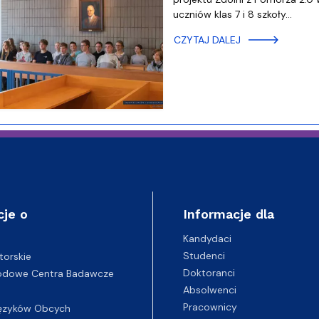
uczniów klas 7 i 8 szkoły…
CZYTAJ DALEJ
cje o
Informacje dla
Kandydaci
Studenci
torskie
Doktoranci
odowe Centra Badawcze
Absolwenci
Pracownicy
ęzyków Obcych