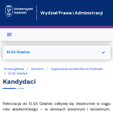
Przejdź do treści
Wydział Prawa i Administracji
expand_more
ELSA Gdańsk
Strona główna
Studenci
Organizacje studenckie na Wydziale
ELSA Gdańsk
Kandydaci
Rekrutacja do ELSA Gdańsk odbywa się dwukrotnie w ciągu
roku akademickiego – w okresach jesiennym i wiosennym.