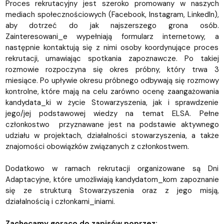
Proces rekrutacyjny jest szeroko promowany w naszych
mediach społecznościowych (Facebook, Instagram, LinkedIn),
aby dotrzeć do jak najszerszego grona osób.
Zainteresowani_e wypełniają formularz internetowy, a
następnie kontaktują się z nimi osoby koordynujące proces
rekrutacji, umawiając spotkania zapoznawcze. Po takiej
rozmowie rozpoczyna się okres próbny, który trwa 3
miesiące. Po upływie okresu próbnego odbywają się rozmowy
kontrolne, które mają na celu zarówno ocenę zaangażowania
kandydata_ki w życie Stowarzyszenia, jak i sprawdzenie
jego/jej podstawowej wiedzy na temat ELSA. Pełne
członkostwo przyznawane jest na podstawie aktywnego
udziału w projektach, działalności stowarzyszenia, a także
znajomości obowiązków związanych z członkostwem.
Dodatkowo w ramach rekrutacji organizowane są Dni
Adaptacyjne, które umożliwiają kandydatom_kom zapoznanie
się ze strukturą Stowarzyszenia oraz z jego misją,
działalnością i członkami_iniami.
Zachęcamy gorąco do zapisów poprzez: