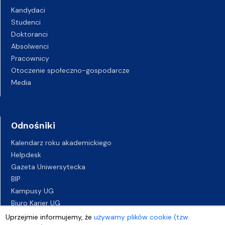
Kandydaci
Studenci
Doktoranci
Absolwenci
Pracownicy
Otoczenie społeczno-gospodarcze
Media
Odnośniki
Kalendarz roku akademickiego
Helpdesk
Gazeta Uniwersytecka
BIP
Kampusy UG
Biuro Karier UG
Oferty pracy
Uprzejmie informujemy, że
używamy plików cookie (tzw.