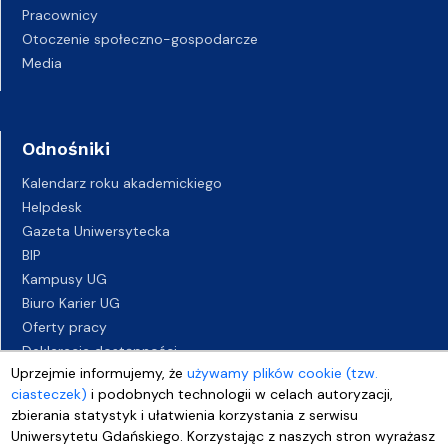
Pracownicy
Otoczenie społeczno-gospodarcze
Media
Odnośniki
Kalendarz roku akademickiego
Helpdesk
Gazeta Uniwersytecka
BIP
Kampusy UG
Biuro Karier UG
Oferty pracy
Deklaracja dostępności
Uprzejmie informujemy, że
używamy plików cookie (tzw.
ciasteczek)
i podobnych technologii w celach autoryzacji,
zbierania statystyk i ułatwienia korzystania z serwisu
Uniwersytetu Gdańskiego. Korzystając z naszych stron wyrażasz