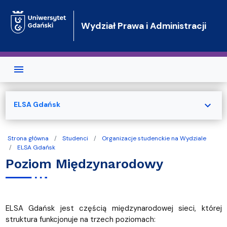
Przejdź do treści
Wydział Prawa i Administracji
expand_more
ELSA Gdańsk
Strona główna
Studenci
Organizacje studenckie na Wydziale
ELSA Gdańsk
Poziom Międzynarodowy
ELSA Gdańsk jest częścią międzynarodowej sieci, której
struktura funkcjonuje na trzech poziomach: