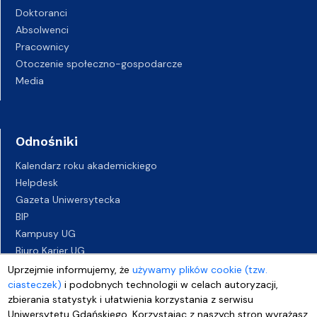
Doktoranci
Absolwenci
Pracownicy
Otoczenie społeczno-gospodarcze
Media
Odnośniki
Kalendarz roku akademickiego
Helpdesk
Gazeta Uniwersytecka
BIP
Kampusy UG
Biuro Karier UG
Oferty pracy
Uprzejmie informujemy, że
używamy plików cookie (tzw.
ciasteczek)
Deklaracja dostępności
i podobnych technologii w celach autoryzacji,
zbierania statystyk i ułatwienia korzystania z serwisu
Uniwersytetu Gdańskiego. Korzystając z naszych stron wyrażasz