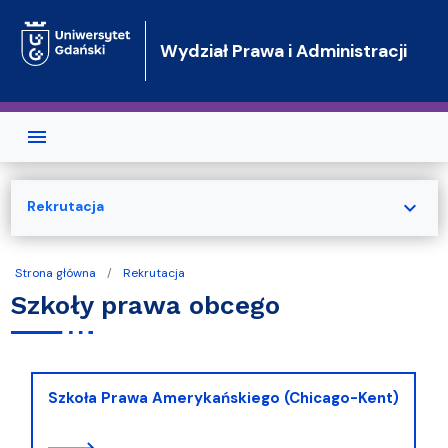
Przejdź do treści
Wydział Prawa i Administracji
expand_more
Rekrutacja
Strona główna
Rekrutacja
Szkoły prawa obcego
Szkoła Prawa Amerykańskiego (Chicago-Kent)