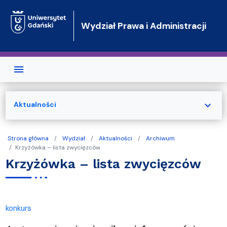
Przejdź do treści
Wydział Prawa i Administracji
expand_more
Aktualności
Strona główna
Wydział
Aktualności
Archiwum
Krzyżówka – lista zwycięzców
Krzyżówka – lista zwycięzców
konkurs