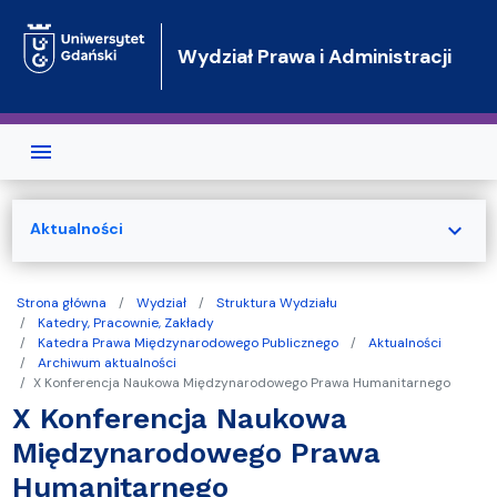
Przejdź do treści
Wydział Prawa i Administracji
expand_more
Aktualności
Strona główna
Wydział
Struktura Wydziału
Katedry, Pracownie, Zakłady
Katedra Prawa Międzynarodowego Publicznego
Aktualności
Archiwum aktualności
X Konferencja Naukowa Międzynarodowego Prawa Humanitarnego
X Konferencja Naukowa
Międzynarodowego Prawa
Humanitarnego