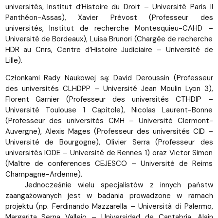
universités, Institut d’Histoire du Droit – Université Paris II
Panthéon-Assas), Xavier Prévost (Professeur des
universités, Institut de recherche Montesquieu-CAHD –
Université de Bordeaux), Luisa Brunori (Chargée de recherche
HDR au Cnrs, Centre d’Histoire Judiciaire – Université de
Lille).
Członkami Rady Naukowej są: David Deroussin (Professeur
des universités CLHDPP – Université Jean Moulin Lyon 3),
Florent Garnier (Professeur des universités CTHDIP –
Université Toulouse 1 Capitole), Nicolas Laurent-Bonne
(Professeur des universités CMH – Université Clermont-
Auvergne), Alexis Mages (Professeur des universités CID –
Université de Bourgogne), Olivier Serra (Professeur des
universités IODE – Université de Rennes 1) oraz Victor Simon
(Maître de conferences CEJESCO – Université de Reims
Champagne-Ardenne).
Jednocześnie wielu specjalistów z innych państw
zaangażowanych jest w badania prowadzone w ramach
projektu (np. Ferdinando Mazzarella – Università di Palermo,
Margarita Serna Vallejo – Universidad de Cantabria, Alain