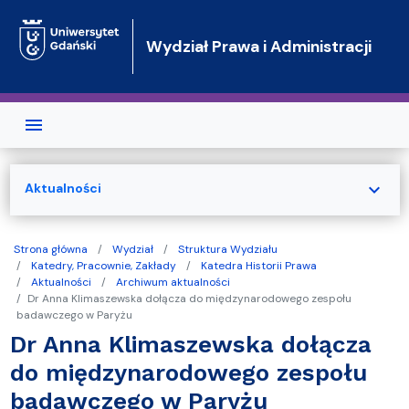
Przejdź do treści
Wydział Prawa i Administracji
expand_more
Aktualności
Strona główna
Wydział
Struktura Wydziału
Katedry, Pracownie, Zakłady
Katedra Historii Prawa
Aktualności
Archiwum aktualności
Dr Anna Klimaszewska dołącza do międzynarodowego zespołu
badawczego w Paryżu
Dr Anna Klimaszewska dołącza
do międzynarodowego zespołu
badawczego w Paryżu