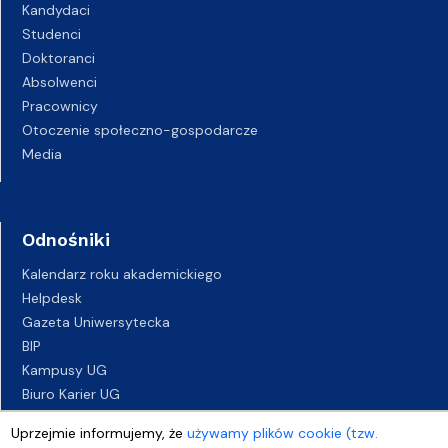
Kandydaci
Studenci
Doktoranci
Absolwenci
Pracownicy
Otoczenie społeczno-gospodarcze
Media
Odnośniki
Kalendarz roku akademickiego
Helpdesk
Gazeta Uniwersytecka
BIP
Kampusy UG
Biuro Karier UG
Oferty pracy
Uprzejmie informujemy, że
używamy plików cookie (tzw.
Deklaracja dostępności