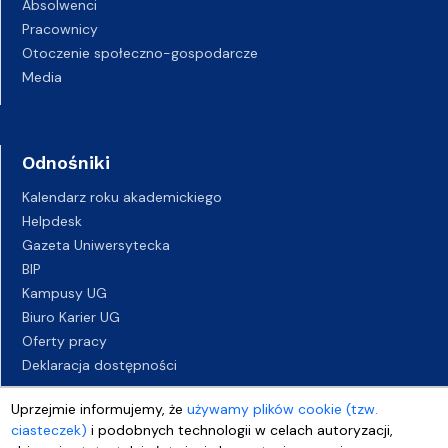
Absolwenci
Pracownicy
Otoczenie społeczno-gospodarcze
Media
Odnośniki
Kalendarz roku akademickiego
Helpdesk
Gazeta Uniwersytecka
BIP
Kampusy UG
Biuro Karier UG
Oferty pracy
Deklaracja dostępności
Uprzejmie informujemy, że
używamy plików cookie (tzw.
ciasteczek)
i podobnych technologii w celach autoryzacji,