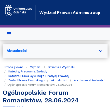
Przejdź do treści
Wydział Prawa i Administracji
expand_more
Aktualności
Strona główna
Wydział
Struktura Wydziału
Katedry, Pracownie, Zakłady
Katedra Prawa Cywilnego i Tradycji Prawnej
Zakład Prawa Rzymskiego
Aktualności
Archiwum aktualności
Ogólnopolskie Forum Romanistów, 28.06.2024
Ogólnopolskie Forum
Romanistów, 28.06.2024