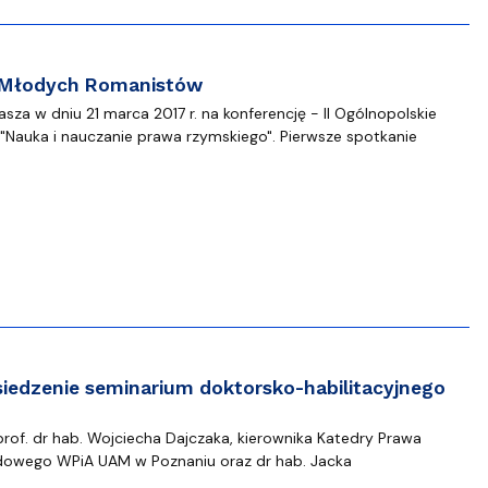
m Młodych Romanistów
za w dniu 21 marca 2017 r. na konferencję - II Ogólnopolskie
Nauka i nauczanie prawa rzymskiego". Pierwsze spotkanie
iedzenie seminarium doktorsko-habilitacyjnego
y prof. dr hab. Wojciecha Dajczaka, kierownika Katedry Prawa
ądowego WPiA UAM w Poznaniu oraz dr hab. Jacka