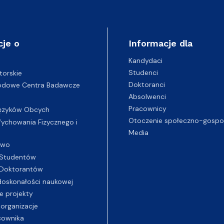
cje o
Informacje dla
Kandydaci
Studenci
torskie
Doktoranci
odowe Centra Badawcze
Absolwenci
Pracownicy
ęzyków Obcych
Otoczenie społeczno-gospo
chowania Fizycznego i
Media
two
Studentów
Doktorantów
oskonałości naukowej
e projekty
 organizacje
cownika