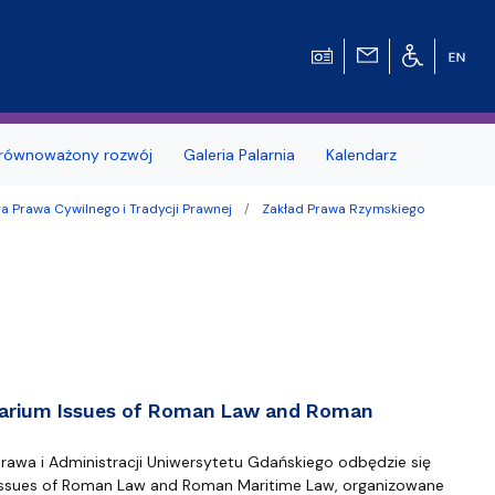
równoważony rozwój
Galeria Palarnia
Kalendarz
a Prawa Cywilnego i Tradycji Prawnej
Zakład Prawa Rzymskiego
nosprawnościami
Erasmus+
e Pytania
Zagraniczna wymiana studencka - umow
dwustronne
MOST – Program mobilności studentów i
tetu Gdańskiego
Wydziale
doktorantów
dowców
Kodeks etyki studenta UG
arium Issues of Roman Law and Roman
Kursy e-learningowe języka angielskiego
rawa i Administracji Uniwersytetu Gdańskiego odbędzie się
ssues of Roman Law and Roman Maritime Law, organizowane