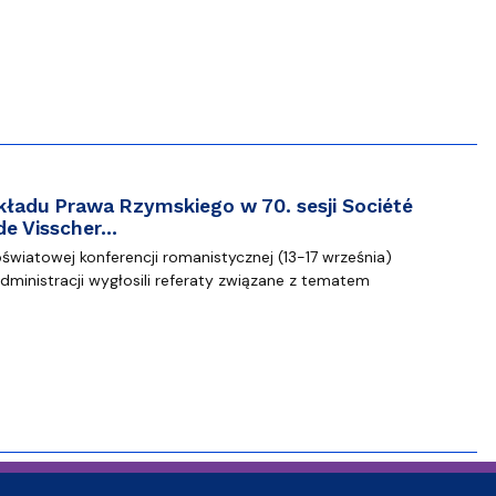
ładu Prawa Rzymskiego w 70. sesji Société
de Visscher…
oświatowej konferencji romanistycznej (13-17 września)
ministracji wygłosili referaty związane z tematem