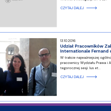
CZYTAJ DALEJ
13.10.2016
Udział Pracowników Zak
Internationale Fernand 
W trakcie najważniejszej ogóln
pracownicy Wydziału Prawa i Ad
tegorocznej sesji: Ius et…
CZYTAJ DALEJ