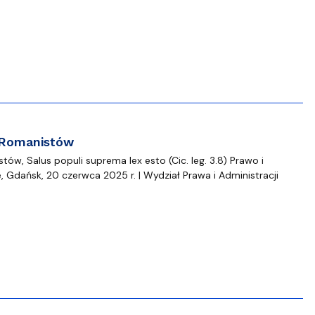
Szkoła Doktorska przy WPiA
m Romanistów
ów, Salus populi suprema lex esto (Cic. leg. 3.8) Prawo i
 Gdańsk, 20 czerwca 2025 r. | Wydział Prawa i Administracji