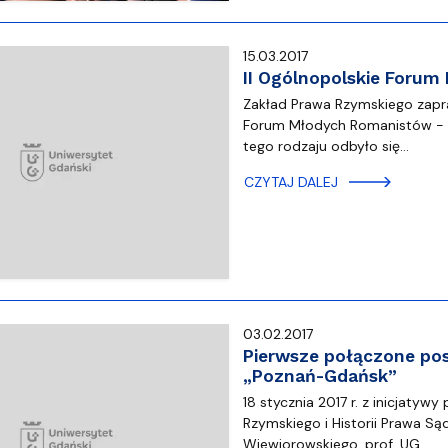
15.03.2017
II Ogólnopolskie Foru
Zakład Prawa Rzymskiego zapras
Forum Młodych Romanistów - "
tego rodzaju odbyło się…
CZYTAJ DALEJ
03.02.2017
Pierwsze połączone pos
„Poznań-Gdańsk”
18 stycznia 2017 r. z inicjatyw
Rzymskiego i Historii Prawa S
Wiewiorowskiego, prof. UG,…