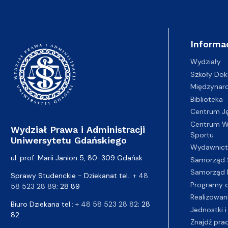
Informa
Wydziały
Szkoły Dok
Międzynar
Biblioteka
Centrum J
Centrum Wy
Wydział Prawa i Administracji
Sportu
Uniwersytetu Gdańskiego
Wydawnic
ul. prof. Marii Janion 5, 80-309 Gdańsk
Samorząd 
Samorząd 
Sprawy Studenckie - Dziekanat tel.:
+ 48
Programy d
58 523 28 89
; 28 89
Realizowan
Biuro Dziekana tel.:
+ 48 58 523 28 82
; 28
Jednostki i
82
Znajdź pra