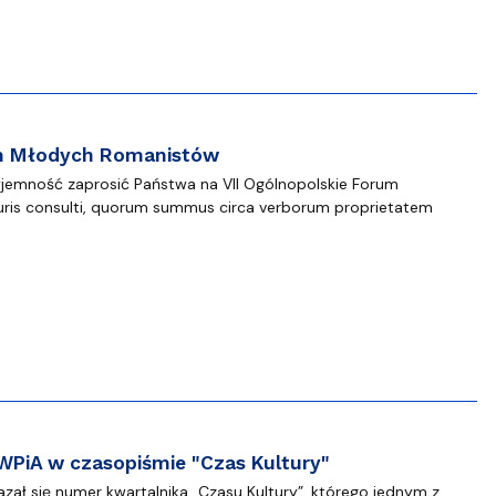
um Młodych Romanistów
emność zaprosić Państwa na VII Ogólnopolskie Forum
uris consulti, quorum summus circa verborum proprietatem
PiA w czasopiśmie "Czas Kultury"
ał się numer kwartalnika „Czasu Kultury”, którego jednym z