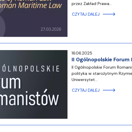
ja dyplomów
Jakość kształcenia
przez Zakład Prawa…
CZYTAJ DALEJ
16.06.2025
II Ogólnopolskie Foru
II Ogólnopolskie Forum Romanist
polityka w starożytnym Rzymie,
Uniwersytet…
CZYTAJ DALEJ