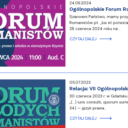
24.06.2024
Ogólnopolskie Forum R
Szanowni Państwo, mamy przy
Romanistów pt. „Ius et potest
28 czerwca 2024 roku na…
CZYTAJ DALEJ
05.07.2023
Relacja: VII Ogólnopol
30 czerwca 2023 r. w Gdańsku 
„(…) iuris consulti, quorum sum
34) — język prawa…
CZYTAJ DALEJ