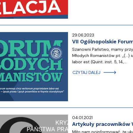
29.06.2023
VII Ogólnopolskie For
Szanowni Państwo, mamy przyj
Młodych Romanistów pt. „(…) i
labor est (Quint. inst. 5, 14,…
CZYTAJ DALEJ
04.01.2021
Artykuły pracowników W
Miło nam poinformować, że ukaz