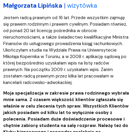
Małgorzata Lipińska
|
wizytówka
Jestem radcą prawnym od 16 lat. Przede wszystkim zajmuję
się prawem rodzinnym i prawem cywilnym. Posiadam również,
od ponad 20 lat licencję pośrednika w obrocie
nieruchomościami, a także świadectwo kwalifikacyjne Ministra
Finansów do usługowego prowadzenia ksiąg rachunkowych.
Ukończyłam studia na Wydziale Prawa na Uniwersytecie
Mikołaja Kopernika w Toruniu, a w 2008 r. aplikację sądową po
której bezpośrednio uzyskałam wpis na listę radców
prawnych. Na początku 2009 r. uzyskałam wpis. Zanim
zostałam radcą prawnym przez kilka lat pracowałam w
kancelarii radcowsko-adwokackiej.
Moja specjalizacja w zakresie prawa rodzinnego wybrała
mnie sama. Z czasem większość klientów zgłaszała się
właśnie w celu zlecenia tych spraw. Wszystkich Klientów
jakich posiadam od kilku lat to wyłącznie osoby z
polecenia. Posiadam duże doświadczenie procesowe i
chętnie zabiorę studenta na salę rozpraw. Należę też do
Klubu biznesowego i prowadzę prelekcje na