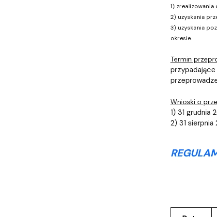
1) zrealizowani
2) uzyskania pr
3) uzyskania po
okresie.
Termin przepr
przypadające 
przeprowadzen
Wnioski o prze
1) 31 grudnia
2) 31 sierpni
REGULAM