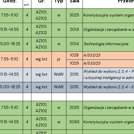
Godz.
Gr.
Typ
Sala
Przed
godz.
AZ101,
7.55-11.10
4
w
3025
Konstytucyjny system org
AZ102
AZ101,
11.15-14.55
4
w
2014
Organizacja i zarządzanie w a
AZ102
AZ101,
15.00-18.25
4
w
2014
Technologia informacyjna
AZ102
1028
A/532/23
7:55-11:10
4
wg list
jo
1029
A/533/23
Wykład do wyboru 2, 3, 4 - 
11:15-14:55
4
wg list
WdW
2015
i sztucznej inteligencji w admi
15:00-18:25
4
wg list
WdW
2015
Wykład do wyboru 2, 3, 4 - E
AZ101,
7.55-11.10
4
w
2025
Organizacja i zarządzanie w a
AZ102
AZ101,
11.15-14.55
4
w
3065
Konstytucyjny system org
AZ102
AZ101,