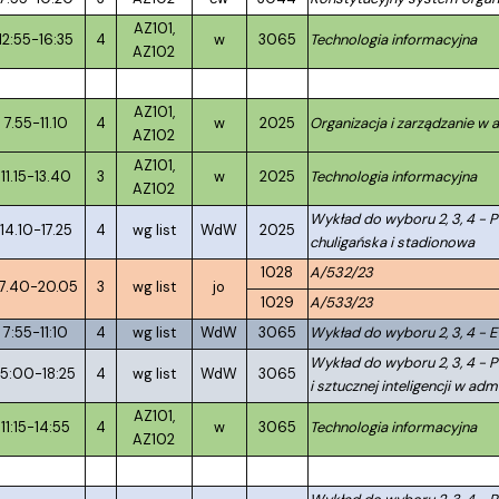
AZ101,
12:55-16:35
4
w
3065
Technologia informacyjna
AZ102
AZ101,
7.55-11.10
4
w
2025
Organizacja i zarządzanie w a
AZ102
AZ101,
11.15-13.40
3
w
2025
Technologia informacyjna
AZ102
Wykład do wyboru 2, 3, 4 - 
14.10-17.25
4
wg list
WdW
2025
chuligańska i stadionowa
1028
A/532/23
17.40-20.05
3
wg list
jo
1029
A/533/23
7:55-11:10
4
wg list
WdW
3065
Wykład do wyboru 2, 3, 4 - E
Wykład do wyboru 2, 3, 4 - 
15:00-18:25
4
wg list
WdW
3065
i sztucznej inteligencji w admi
AZ101,
11:15-14:55
4
w
3065
Technologia informacyjna
AZ102