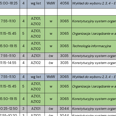
15:00-18:25
4
wg list
WdW
4056
Wykład do wyboru 2, 3, 4 - E
AZ101,
7.55-11.10
4
w
3065
Konstytucyjny system org
AZ102
AZ101,
11.15-15.45
5
w
3065
Organizacja i zarządzanie w a
AZ102
AZ101,
15.50-19.15
4
w
3065
Technologia informacyjna
AZ102
7:55-11:10
4
AZ101
ćw
3035
Konstytucyjny system org
11:15-14:55
4
AZ102
ćw
3035
Konstytucyjny system org
7.55-11.10
4
wg list
WdW
3065
Wykład do wyboru 2, 3, 4 - E
AZ101,
11.15-15.45
5
w
3065
Organizacja i zarządzanie w a
AZ102
AZ101,
15.50-19.15
4
w
3065
Konstytucyjny system org
AZ102
10:25-12:50
3
AZ101
ćw
3044
Konstytucyjny system org
7:55-10:20
3
AZ102
ćw
3044
Konstytucyjny system org