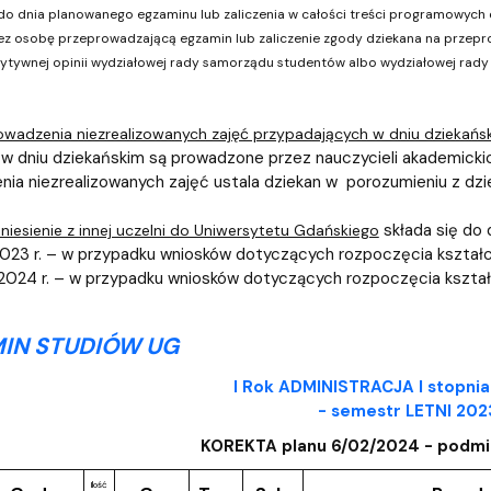
a do dnia planowanego egzaminu lub zaliczenia w całości treści programowyc
zez osobę przeprowadzającą egzamin lub zaliczenie zgody dziekana na przepro
zytywnej opinii wydziałowej rady samorządu studentów albo wydziałowej rad
owadzenia niezrealizowanych zajęć przypadających w dniu dziekańs
w dniu dziekańskim są prowadzone przez nauczycieli akademickich
ia niezrealizowanych zajęć ustala dziekan w porozumieniu z dzi
składa się do d
niesienie z innej uczelni do Uniwersytetu Gdańskiego
 2023 r. – w przypadku wniosków dotyczących rozpoczęcia kszta
a 2024 r. – w przypadku wniosków dotyczących rozpoczęcia ksz
IN STUDIÓW UG
I Rok ADMINISTRACJA I stopnia
- semestr LETNI 20
KOREKTA planu 6/02/2024 - podmi
Ilość