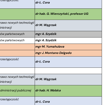
Przestępczość
dr Ł. Cora
dr hab. G. Wierczyński, profesor UG
Prawo nowych technologii
dr M. Węgrzak
nistracji
anów państwowych
mgr A. Szydzik
anów państwowych
mgr A. Szydzik
mgr M. Yumahulava
mgr J. Montano Delgado
Przestępczość
dr Ł. Cora
Prawo nowych technologii
dr M. Węgrzak
nistracji
dministracji publicznej
dr hab. H. Wolska
Przestępczość
dr Ł. Cora