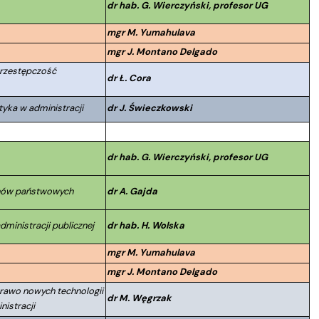
dr hab. G. Wierczyński, profesor UG
mgr M. Yumahulava
mgr J. Montano Delgado
Przestępczość
dr Ł. Cora
tyka w administracji
dr J. Świeczkowski
dr hab. G. Wierczyński, profesor UG
anów państwowych
dr A. Gajda
dministracji publicznej
dr hab. H. Wolska
mgr M. Yumahulava
mgr J. Montano Delgado
Prawo nowych technologii
dr M. Węgrzak
nistracji