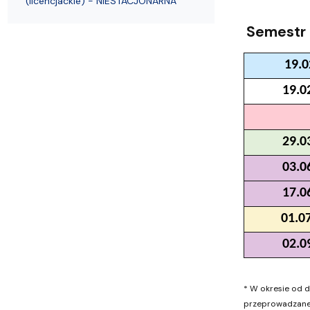
(licencjackie) - NIESTACJONARNA
Struktura Wydziału
Proces rekrutacyjny
Postępowania naukowe
Mentoring radców prawnych
Nostryfikac
Semestr 
19.0
19.0
29.0
03.0
17.0
01.0
02.0
* W okresie od d
przeprowadzane 