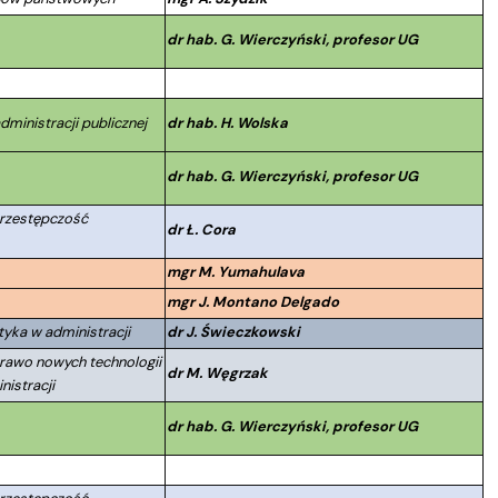
dr hab. G. Wierczyński, profesor UG
dministracji publicznej
dr hab. H. Wolska
dr hab. G. Wierczyński, profesor UG
Przestępczość
dr Ł. Cora
mgr M. Yumahulava
mgr J. Montano Delgado
tyka w administracji
dr J. Świeczkowski
Prawo nowych technologii
dr M. Węgrzak
nistracji
dr hab. G. Wierczyński, profesor UG