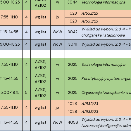
15.00-18.25
4
w
3044
Technologia informacyjna
AZ102
1028
A/532/23
7:55-11:10
4
wg list
jo
1029
A/533/23
Wykład do wyboru 2, 3, 4 - 
11:15-14:55
4
wg list
WdW
3042
chuligańska i stadionowa
15:00-18:25
4
wg list
WdW
3041
Wykład do wyboru 2, 3, 4 - E
AZ101,
7.55-11.10
4
w
2025
Technologia informacyjna
AZ102
AZ101,
11.15-14.55
4
w
2025
Konstytucyjny system org
AZ102
AZ101,
15.00-19.15
5
w
2025
Organizacja i zarządzanie w a
AZ102
1028
A/532/23
7:55-11:10
4
wg list
jo
1029
A/533/23
Wykład do wyboru 2, 3, 4 - 
11:15-14:55
4
wg list
WdW
4056
i sztucznej inteligencji w admi