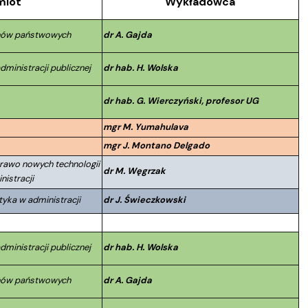
miot
Wykładowca
anów państwowych
dr A. Gajda
dministracji publicznej
dr hab. H. Wolska
dr hab. G. Wierczyński, profesor UG
mgr M. Yumahulava
mgr J. Montano Delgado
Prawo nowych technologii
dr M. Węgrzak
nistracji
tyka w administracji
dr J. Świeczkowski
dministracji publicznej
dr hab. H. Wolska
anów państwowych
dr A. Gajda