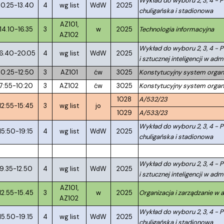
Wykład do wyboru 2, 3, 4 - 
10.25-13.40
4
wg list
WdW
2025
chuligańska i stadionowa
AZ101,
14.10-16.35
3
w
2025
Technologia informacyjna
AZ102
Wykład do wyboru 2, 3, 4 - 
16.40-20.05
4
wg list
WdW
2025
i sztucznej inteligencji w admi
10:25-12:50
3
AZ101
ćw
3025
Konstytucyjny system org
7:55-10:20
3
AZ102
ćw
3025
Konstytucyjny system org
1028
A/532/23
12:55-15:45
3
wg list
jo
1029
A/533/23
Wykład do wyboru 2, 3, 4 - 
15:50-19:15
4
wg list
WdW
2025
chuligańska i stadionowa
Wykład do wyboru 2, 3, 4 - 
9.35-12.50
4
wg list
WdW
2025
i sztucznej inteligencji w admi
AZ101,
12.55-15.45
3
w
2025
Organizacja i zarządzanie w a
AZ102
Wykład do wyboru 2, 3, 4 - 
15.50-19.15
4
wg list
WdW
2025
chuligańska i stadionowa