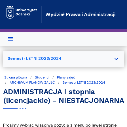
Przejdź do treści
Wydział Prawa i Administracji
expand_more
Semestr LETNI 2023/2024
Strona główna
Studenci
Plany zajęć
ARCHIWUM PLANÓW ZAJĘĆ
Semestr LETNI 2023/2024
ADMINISTRACJA I stopnia
(licencjackie) - NIESTACJONARNA
Prosimy wybrać właściwą pozycję z menu po lewej stronie.