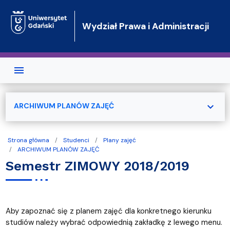
Przejdź do treści
Wydział Prawa i Administracji
expand_more
ARCHIWUM PLANÓW ZAJĘĆ
Strona główna
Studenci
Plany zajęć
ARCHIWUM PLANÓW ZAJĘĆ
Semestr ZIMOWY 2018/2019
Aby zapoznać się z planem zajęć dla konkretnego kierunku
studiów należy wybrać odpowiednią zakładkę z lewego menu.