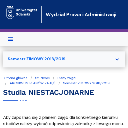
Przejdź do treści
Wydział Prawa i Administracji
expand_more
Semestr ZIMOWY 2018/2019
Strona główna
Studenci
Plany zajęć
ARCHIWUM PLANÓW ZAJĘĆ
Semestr ZIMOWY 2018/2019
Studia NIESTACJONARNE
Aby zapoznać się z planem zajęć dla konkretnego kierunku
studiów należy wybrać odpowiednią zakładkę z lewego menu.