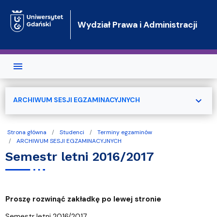
Przejdź do treści
Wydział Prawa i Administracji
expand_more
ARCHIWUM SESJI EGZAMINACYJNYCH
Strona główna
Studenci
Terminy egzaminów
ARCHIWUM SESJI EGZAMINACYJNYCH
Semestr letni 2016/2017
Proszę rozwinąć zakładkę po lewej stronie
Semestr letni 2016/2017