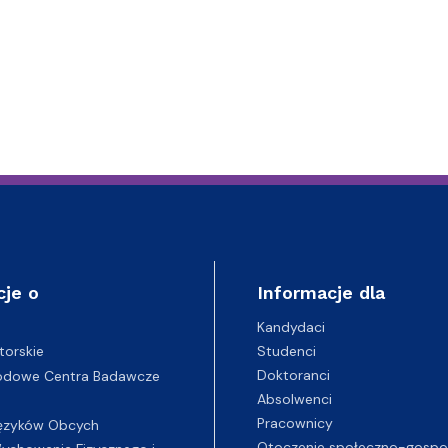
cje o
Informacje dla
Kandydaci
Studenci
torskie
Doktoranci
odowe Centra Badawcze
Absolwenci
Pracownicy
ęzyków Obcych
Otoczenie społeczno-gospo