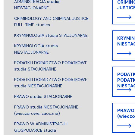
Struktura Wydziału
Proces rekrutacyjny
Postępowania naukowe
Mentoring radców prawnych
Nostryfikac
ADMINISTRACJA studia
CRIMIN
JUSTICE
NIESTACJONARNE
CRIMINOLOGY AND CRIMINAL JUSTICE
FULL-TIME studies
KRYMINOLOGIA studia STACJONARNE
KRYMIN
NIESTA
KRYMINOLOGIA studia
NIESTACJONARNE
PODATKI I DORADZTWO PODATKOWE
studia STACJONARNE
PODATK
PODATKI I DORADZTWO PODATKOWE
PODATK
NIESTA
studia NIESTACJONARNE
PRAWO studia STACJONARNE
PRAWO studia NIESTACJONARNE
PRAWO 
(wieczorowe; zaoczne)
(wieczo
PRAWO W ADMINISTRACJI I
GOSPODARCE studia