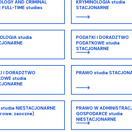
ja dyplomów
Jakość kształcenia
OLOGY AND CRIMINAL
KRYMINOLOGIA studia
 FULL-TIME studies
STACJONARNE
OLOGIA studia
PODATKI I DORADZTWO
CJONARNE
PODATKOWE studia
STACJONARNE
I I DORADZTWO
PRAWO studia STACJON
OWE studia
CJONARNE
studia NIESTACJONARNE
PRAWO W ADMINISTRACJI
rowe; zaoczne)
GOSPODARCE studia
NIESTACJONARNE