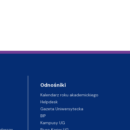
Odnośniki
Kalendarz roku akademickiego
Helpdesk
Gazeta Uniwersytecka
BIP
Kampusy UG
darcze
Biuro Karier UG