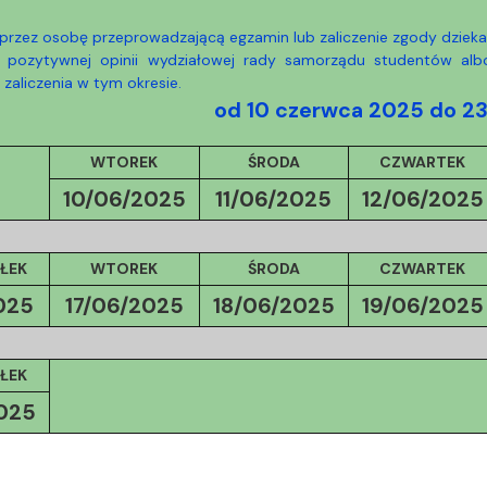
ja dyplomów
Jakość kształcenia
 przez osobę przeprowadzającą egzamin lub zaliczenie zgody dzieka
a pozytywnej opinii wydziałowej rady samorządu studentów al
zaliczenia w tym okresie.
od 10 czerwca 2025 do 2
WTOREK
ŚRODA
CZWARTEK
10/06/2025
11/06/2025
12/06/2025
ŁEK
WTOREK
ŚRODA
CZWARTEK
025
17/06/
2025
18/06/
2025
19/06/
2025
ŁEK
025