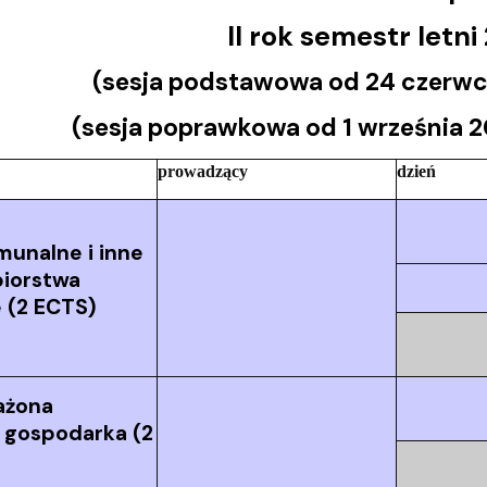
II rok semestr letn
(sesja podstawowa od 24 czerwca
(sesja poprawkowa od 1 września 2
prowadzący
dzień
munalne i inne
biorstwa
 (2 ECTS)
ażona
 gospodarka (2