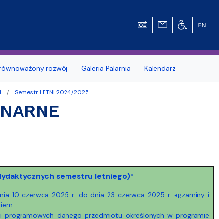
równoważony rozwój
Galeria Palarnia
Kalendarz
H
Semestr LETNI 2024/2025
nosprawnościami
Erasmus+
ONARNE
e Pytania
Zagraniczna wymiana studencka - umow
dwustronne
MOST – Program mobilności studentów i
tetu Gdańskiego
Wydziale
doktorantów
 dydaktycznych semestru letniego)*
dowców
Kodeks etyki studenta UG
dnia 10 czerwca 2025 r. do dnia 23 czerwca 2025 r. egzaminy i
Kursy e-learningowe języka angielskiego
kiem:
eści programowych danego przedmiotu określonych w programie