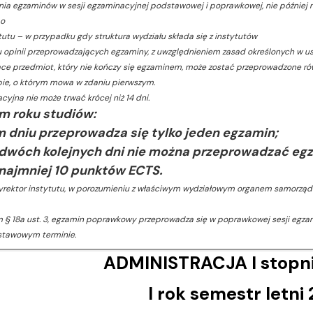
ania egzaminów w sesji egzaminacyjnej podstawowej i poprawkowej, nie później ni
bo
tutu – w przypadku gdy struktura wydziału składa się z instytutów
u opinii przeprowadzających egzaminy, z uwzględnieniem zasad określonych w ust.
ące przedmiot, który nie kończy się egzaminem, może zostać przeprowadzone ró
ie, o którym mowa w zdaniu pierwszym.
cyjna nie może trwać krócej niż 14 dni.
m roku studiów:
m dniu przeprowadza się tylko jeden egzamin;
 dwóch kolejnych dni nie można przeprowadzać eg
 najmniej 10 punktów ECTS
.
dyrektor instytutu, w porozumieniu z właściwym wydziałowym organem samorząd
em § 18a ust. 3, egzamin poprawkowy przeprowadza się w poprawkowej sesji egzam
tawowym terminie.
ADMINISTRACJA I stopni
I rok semestr letn