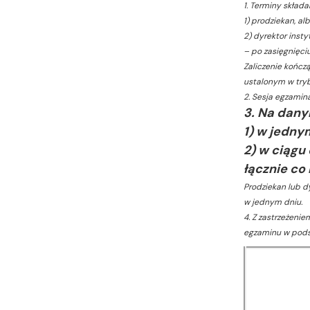
1. Terminy skład
1) prodziekan, al
2) dyrektor insty
– po zasięgnięci
Zaliczenie kończ
ustalonym w tryb
2. Sesja egzamina
3. Na dany
1) w jedny
2)
w ciągu
łącznie co
Prodziekan lub 
w jednym dniu.
4. Z zastrzeżeni
egzaminu w pods