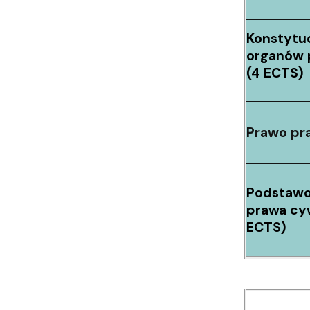
Konstytu
organów
(4 ECTS)
Prawo pr
Podstawo
prawa cyw
ECTS)