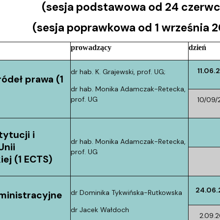
(sesja podstawowa od 24 czerwca
(sesja poprawkowa od 1 września 2
prowadzący
dzień
11.06.
dr hab. K. Grajewski, prof. UG;
ódeł prawa (1
dr hab. Monika Adamczak-Retecka,
prof. UG
10/09/
tytucji i
dr hab. Monika Adamczak-Retecka,
Unii
prof. UG
iej (1 ECTS)
24.06
dr Dominika Tykwińska-Rutkowska
ministracyjne
dr Jacek Wałdoch
2.09.