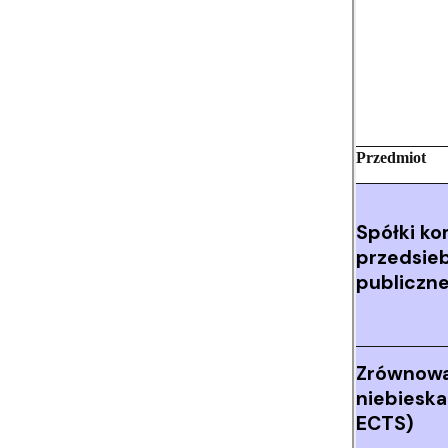
Przedmiot
Spółki ko
przedsie
publiczne
Zrównow
niebieska
ECTS)