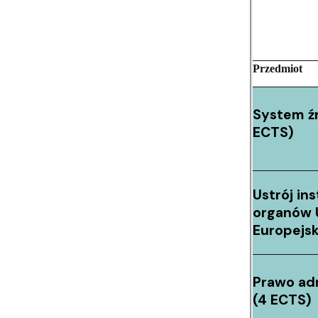
Przedmiot
System źr
ECTS)
Ustrój ins
organów 
Europejsk
Prawo ad
(4 ECTS)