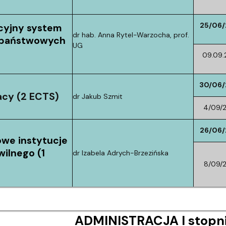
25/06
cyjny system
dr hab. Anna Rytel-Warzocha, prof.
 państwowych
UG
09.09.
30/06
acy (2 ECTS)
dr Jakub Szmit
4/09/
26/06
we instytucje
ilnego (1
dr Izabela Adrych-Brzezińska
8/09/
ADMINISTRACJA I stopni