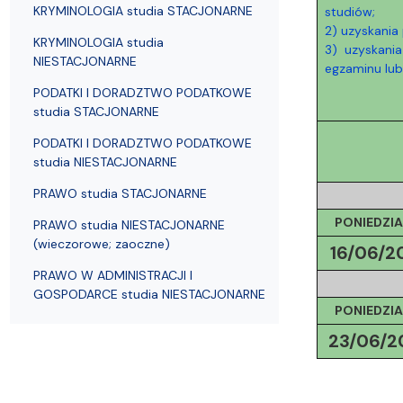
Struktura Wydziału
Proces rekrutacyjny
Postępowania naukowe
Mentoring radców prawnych
Nostryfikac
KRYMINOLOGIA studia STACJONARNE
studiów;
2) uzyskania
KRYMINOLOGIA studia
3) uzyskani
NIESTACJONARNE
egzaminu lub 
PODATKI I DORADZTWO PODATKOWE
studia STACJONARNE
PODATKI I DORADZTWO PODATKOWE
studia NIESTACJONARNE
PRAWO studia STACJONARNE
PONIEDZIA
PRAWO studia NIESTACJONARNE
(wieczorowe; zaoczne)
16/06/
2
PRAWO W ADMINISTRACJI I
GOSPODARCE studia NIESTACJONARNE
PONIEDZIA
23/06/
2