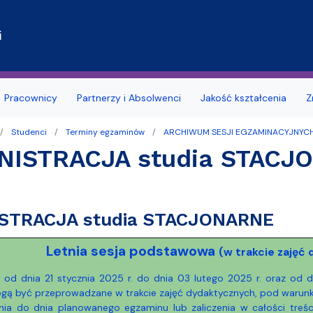
Przejdź do treści
i
Pracownicy
Partnerzy i Absolwenci
Jakość kształcenia
Z
Studenci
Terminy egzaminów
ARCHIWUM SESJI EGZAMINACYJNYC
rawna
tudenta 1. roku
a obcego
brony rozpraw doktorskich
rmatyczne
krainy
Wydział dla osób z niepeł
Opłaty za studia
NISTRACJA studia STACJ
y Dziekana
dyplomowania
nie i tytuły naukowe
acyjny UG Mestwin
l Association of Law Schools (IALS)
Baza noclegowa Wydziału
FAQ - Najczęściej Zadawan
 Kierunków
sków
e FAQ
 i seminaria poza Wydziałem –
ownika
 Faculties Association (ELFA)
Oferty pracy
Dyplomatoria
STRACJA studia STACJONARNE
oradnia Prawna
owiązkowe
PROgram Rozwoju Uniwersy
Organizacje studenckie na 
(ProUG)
Letnia sesja podstawowa
(w trakcie zajęć
inalistyki
wolnych praktyk, stażu i
Terminy konsultacji wykła
u
Przydatne informacje
 od dnia 21 stycznia 2025 r. do dnia 03 lutego 2025 r. oraz od 
tywne
Regulamin studiów
ogą być przeprowadzane w trakcie zajęć dydaktycznych, pod warun
 roku akademickiego
Deklaracja dostępności
wania do dnia planowanego egzaminu lub zaliczenia w całości tr