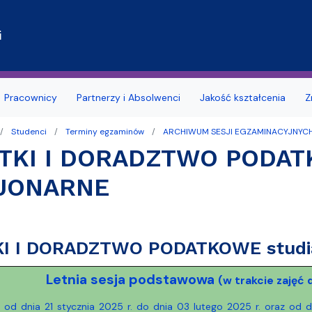
Przejdź do treści
i
Pracownicy
Partnerzy i Absolwenci
Jakość kształcenia
Z
Studenci
Terminy egzaminów
ARCHIWUM SESJI EGZAMINACYJNYC
rawna
tudenta 1. roku
a obcego
brony rozpraw doktorskich
rmatyczne
krainy
Wydział dla osób z niepeł
Opłaty za studia
TKI I DORADZTWO PODAT
y Dziekana
dyplomowania
nie i tytuły naukowe
acyjny UG Mestwin
l Association of Law Schools (IALS)
Baza noclegowa Wydziału
FAQ - Najczęściej Zadawan
JONARNE
 Kierunków
sków
e FAQ
 i seminaria poza Wydziałem –
ownika
 Faculties Association (ELFA)
Oferty pracy
Dyplomatoria
oradnia Prawna
owiązkowe
PROgram Rozwoju Uniwersy
Organizacje studenckie na 
(ProUG)
I I DORADZTWO PODATKOWE stud
inalistyki
wolnych praktyk, stażu i
Terminy konsultacji wykła
u
Przydatne informacje
Letnia sesja podstawowa
(w trakcie zajęć
tywne
Regulamin studiów
 roku akademickiego
Deklaracja dostępności
 od dnia 21 stycznia 2025 r. do dnia 03 lutego 2025 r. oraz od 