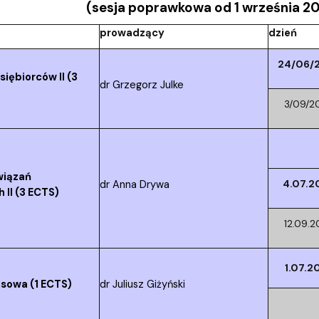
(sesja poprawkowa od 1 września 20
prowadzący
dzień
24/06/
iębiorców II (3
dr Grzegorz Julke
3/09/2
wiązań
dr Anna Drywa
4.07.2
II (3 ECTS)
12.09.
1.07.2
nsowa (1 ECTS)
dr Juliusz Giżyński