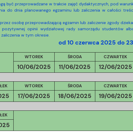
ja dyplomów
Jakość kształcenia
ogą być przeprowadzane w trakcie zajęć dydaktycznych, pod warun
wania do dnia planowanego egzaminu lub zaliczenia w całości tr
 przez osobę przeprowadzającą egzamin lub zaliczenie zgody dzieka
a pozytywnej opinii wydziałowej rady samorządu studentów al
zaliczenia w tym okresie.
od 10 czerwca 2025 do 2
WTOREK
ŚRODA
CZWARTEK
10/06/2025
11/06/2025
12/06/2025
ŁEK
WTOREK
ŚRODA
CZWARTEK
025
17/06/
2025
18/06/
2025
19/06/
2025
ŁEK
025