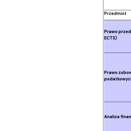
Przedmiot
Prawo przeds
ECTS)
Prawo zobo
podatkowych 
Analiza fina