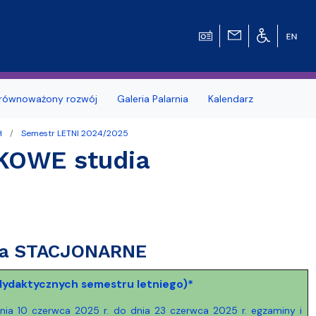
równoważony rozwój
Galeria Palarnia
Kalendarz
H
Semestr LETNI 2024/2025
nosprawnościami
Erasmus+
KOWE studia
e Pytania
Zagraniczna wymiana studencka - umow
dwustronne
MOST – Program mobilności studentów i
tetu Gdańskiego
Wydziale
doktorantów
ia STACJONARNE
dowców
Kodeks etyki studenta UG
 dydaktycznych semestru letniego)*
Kursy e-learningowe języka angielskiego
dnia 10 czerwca 2025 r. do dnia 23 czerwca 2025 r. egzaminy i