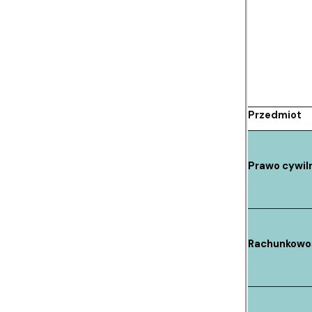
Przedmiot
Prawo cywiln
Rachunkowoś