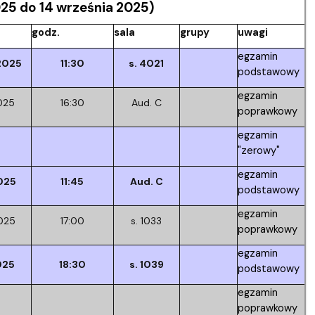
25 do 14 września 2025)
godz.
sala
grupy
uwagi
egzamin
2025
11:30
s. 4021
podstawowy
egzamin
025
16:30
Aud. C
poprawkowy
egzamin
"zerowy"
egzamin
025
11:45
Aud. C
podstawowy
egzamin
2025
17:00
s. 1033
poprawkowy
egzamin
025
18:30
s. 1039
podstawowy
egzamin
poprawkowy