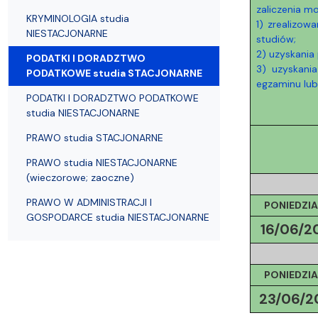
Struktura Wydziału
Proces rekrutacyjny
Postępowania naukowe
Mentoring radców prawnych
Nostryfikac
zaliczenia m
KRYMINOLOGIA studia
1) zrealizo
NIESTACJONARNE
studiów;
2) uzyskania
PODATKI I DORADZTWO
3) uzyskani
PODATKOWE studia STACJONARNE
egzaminu lub 
PODATKI I DORADZTWO PODATKOWE
studia NIESTACJONARNE
PRAWO studia STACJONARNE
PRAWO studia NIESTACJONARNE
(wieczorowe; zaoczne)
PRAWO W ADMINISTRACJI I
PONIEDZIA
GOSPODARCE studia NIESTACJONARNE
16/06/
2
PONIEDZIA
23/06/
2