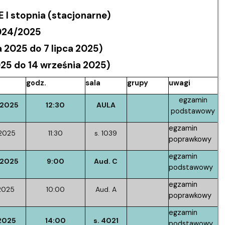
 stopnia (stacjonarne)
2024/2025
2025 do 7 lipca 2025)
25 do 14 września 2025)
godz.
sala
grupy
uwagi
egzamin
/2025
12:30
AULA
podstawowy
egzamin
2025
11:30
s. 1039
poprawkowy
egzamin
/2025
9:00
Aud. C
podstawowy
egzamin
2025
10:00
Aud. A
poprawkowy
egzamin
.2025
14:00
s. 4021
podstawowy