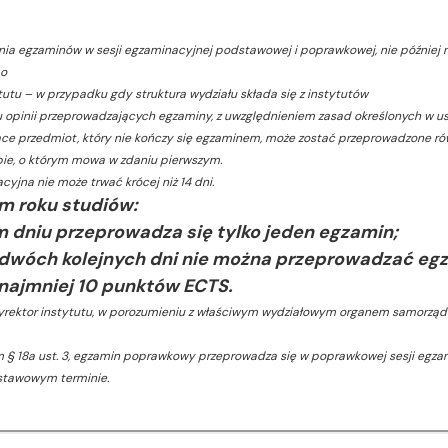
ania egzaminów w sesji egzaminacyjnej podstawowej i poprawkowej, nie później ni
bo
tutu – w przypadku gdy struktura wydziału składa się z instytutów
u opinii przeprowadzających egzaminy, z uwzględnieniem zasad określonych w ust.
ące przedmiot, który nie kończy się egzaminem, może zostać przeprowadzone ró
ie, o którym mowa w zdaniu pierwszym.
cyjna nie może trwać krócej niż 14 dni.
m roku studiów:
m dniu przeprowadza się tylko jeden egzamin;
 dwóch kolejnych dni nie można przeprowadzać eg
 najmniej 10 punktów ECTS
.
dyrektor instytutu, w porozumieniu z właściwym wydziałowym organem samorząd
em § 18a ust. 3, egzamin poprawkowy przeprowadza się w poprawkowej sesji egzam
tawowym terminie.