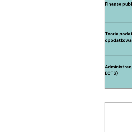
Finanse publ
Teoria podat
opodatkowan
Administrac
ECTS)