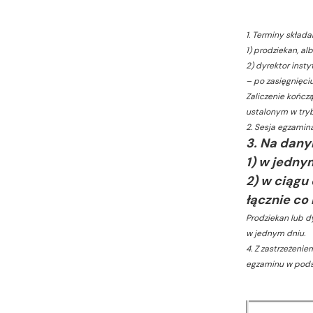
1. Terminy skład
1) prodziekan, al
2) dyrektor insty
– po zasięgnięci
Zaliczenie kończ
ustalonym w tryb
2. Sesja egzamina
3. Na dany
1) w jedny
2)
w ciągu
łącznie co
Prodziekan lub 
w jednym dniu.
4. Z zastrzeżeni
egzaminu w pods