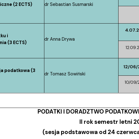
iczne (2 ECTS)
dr Sebastian Susmarski
4.07.
ku i
dr Anna Drywa
ia (3 ECTS)
12.09.
12/06
ja podatkowa (3
dr Tomasz Sowiński
10/09/
PODATKI I DORADZTWO PODATKOWE I
II rok semestr letni
(sesja podstawowa od 24 czerwca 