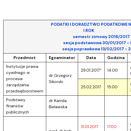
PODATKI I DORADZTWO PODATKOWE NIESTACJ
I ROK
semestr zimowy 2016/2017
sesja podstawowa 30/01/2017 - 5/0
sesja poprawkowa 13/02/2017 - 26/0
Przedmiot
Egzaminator
Data
Godzina
Instytucje prawa
29.01.2017
*
14.00
cywilnego w
dr Grzegorz
procesie
Sikorski
zarządzania
25.02.2017
15.00
przedsiębiorstwem
Podstawy
dr Kamila
finansów
Bielawska
publicznych
31.01.2017
17.00
prof. dr hab.