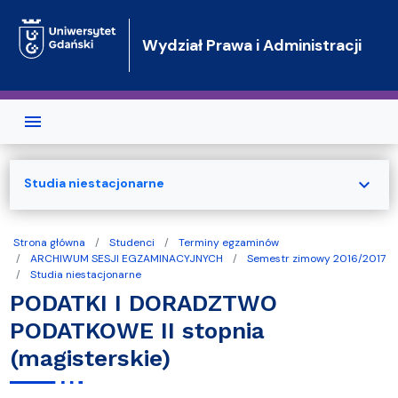
Przejdź do treści
Wydział Prawa i Administracji
expand_more
Studia niestacjonarne
Strona główna
Studenci
Terminy egzaminów
ARCHIWUM SESJI EGZAMINACYJNYCH
Semestr zimowy 2016/2017
Studia niestacjonarne
PODATKI I DORADZTWO
PODATKOWE II stopnia
(magisterskie)