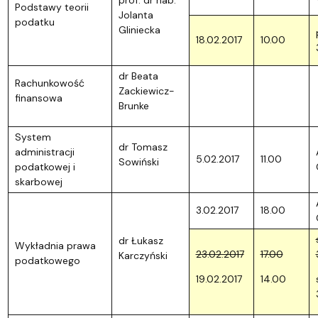
Podstawy teorii
Jolanta
podatku
Gliniecka
18.02.2017
10.00
dr Beata
Rachunkowość
Zackiewicz-
finansowa
Brunke
System
dr Tomasz
administracji
5.02.2017
11.00
Sowiński
podatkowej i
skarbowej
3.02.2017
18.00
dr Łukasz
Wykładnia prawa
23.02.2017
17.00
Karczyński
podatkowego
19.02.2017
14.00