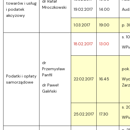
dr Rafał
towarów i usług
Mroczkowski
i podatek
19.02.2017
14.00
Aud.
akcyzowy
1.03.2017
19.00
p. 
s. 1
18.02.2017
13.00
WPi
dr
Przemysław
pok
Panfil
Podatki i opłaty
22.02.2017
16.45
Wyd
samorządowe
dr Paweł
Zar
Galiński
s. 2
25.02.2017
17.30
WPi
p. 2