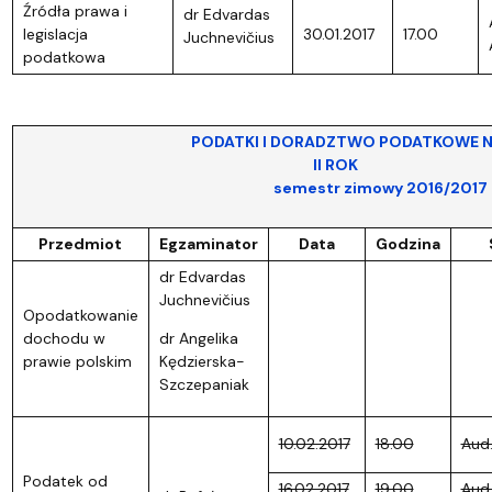
Źródła prawa i
dr Edvardas
legislacja
30.01.2017
17.00
Juchnevičius
podatkowa
PODATKI I DORADZTWO PODATKOWE NIESTACJ
II ROK
semestr zimowy 2016/2017
Przedmiot
Egzaminator
Data
Godzina
dr Edvardas
Juchnevičius
Opodatkowanie
dochodu w
dr Angelika
prawie polskim
Kędzierska-
Szczepaniak
10.02.2017
18.00
Aud
Podatek od
16.02.2017
19.00
Aud