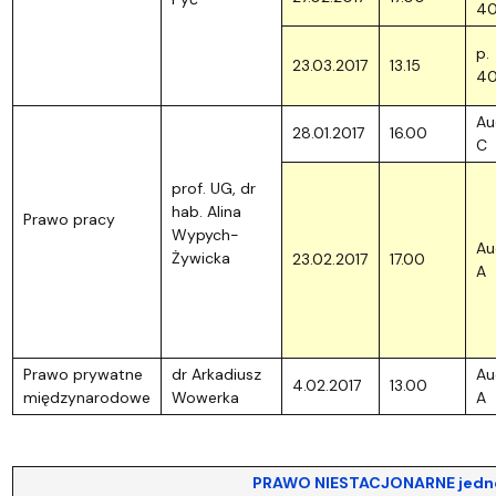
40
p.
23.03.2017
13.15
4
Au
28.01.2017
16.00
C
prof. UG, dr
hab. Alina
Prawo pracy
Wypych-
Au
Żywicka
23.02.2017
17.00
A
Prawo prywatne
dr Arkadiusz
Au
4.02.2017
13.00
międzynarodowe
Wowerka
A
PRAWO NIESTACJONARNE jednoli