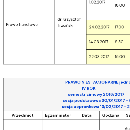
1.02.2017
18.00
dr Krzysztof
Prawo handlowe
Trzciński
24.02.2017
17.00
14.03.2017
9.30
22.03.2017
15.00
PRAWO NIESTACJONARNE jednoli
IV ROK
semestr zimowy 2016/2017
sesja podstawowa 30/01/2017 - 5/0
sesja poprawkowa 13/02/2017 - 26/0
Przedmiot
Egzaminator
Data
Godzina
S
Au