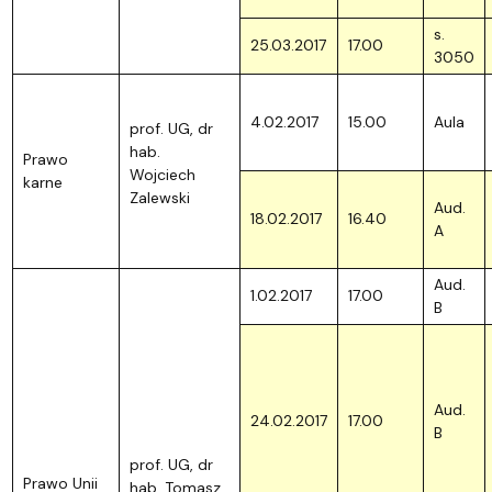
s.
25.03.2017
17.00
3050
4.02.2017
15.00
Aula
prof. UG, dr
hab.
Prawo
Wojciech
karne
Zalewski
Aud.
18.02.2017
16.40
A
Aud.
1.02.2017
17.00
B
Aud.
24.02.2017
17.00
B
prof. UG, dr
Prawo Unii
hab. Tomasz