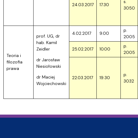
s.
24.03.2017
17.30
3050
p.
4.02.2017
9.00
prof. UG, dr
2005
hab. Kamil
p.
Zeidler
25.02.2017
10.00
2005
Teoria i
dr Jarosław
filozofia
Niesiołowski
prawa
p.
dr Maciej
22.03.2017
19.30
3032
Wojciechowski