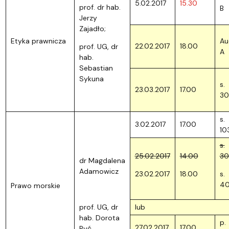
5.02.2017
15.30
prof. dr hab.
B
Jerzy
Zajadło;
Etyka prawnicza
Au
22.02.2017
18.00
prof. UG, dr
A
hab.
Sebastian
Sykuna
s.
23.03.2017
17.00
30
s.
3.02.2017
17.00
10
s.
25.02.2017
14.00
30
dr Magdalena
Adamowicz
23.02.2017
18.00
s.
4
Prawo morskie
prof. UG, dr
lub
hab. Dorota
p.
27.02.2017
17.00
Pyć