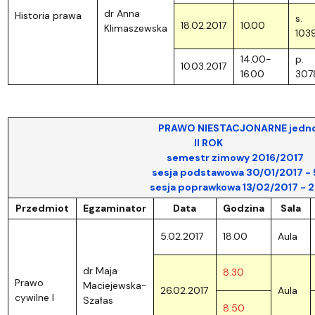
dr Anna
Historia prawa
s.
18.02.2017
10.00
Klimaszewska
103
14.00-
p.
10.03.2017
16.00
307
PRAWO NIESTACJONARNE jednoli
II ROK
semestr zimowy 2016/2017
sesja podstawowa 30/01/2017 - 5/0
sesja poprawkowa 13/02/2017 - 26/0
Przedmiot
Egzaminator
Data
Godzina
Sala
5.02.2017
18.00
Aula
dr Maja
8.30
Prawo
Maciejewska-
26.02.2017
Aula
cywilne I
Szałas
8.50