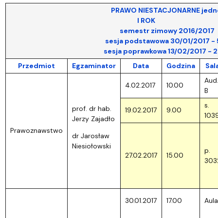
PRAWO NIESTACJONARNE jednoli
I ROK
semestr zimowy 2016/2017
sesja podstawowa 30/01/2017 - 5/0
sesja poprawkowa 13/02/2017 - 26/0
Przedmiot
Egzaminator
Data
Godzina
Sal
Aud
4.02.2017
10.00
B
s.
prof. dr hab.
19.02.2017
9.00
103
Jerzy Zajadło
Prawoznawstwo
dr Jarosław
Niesiołowski
p.
27.02.2017
15.00
303
30.01.2017
17.00
Aula