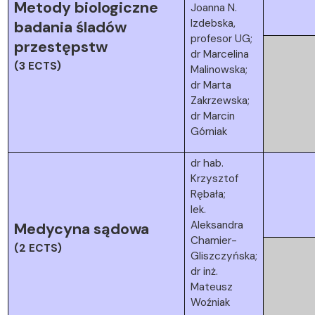
Metody biologiczne
Joanna N.
Izdebska,
badania śladów
profesor UG;
przestępstw
dr Marcelina
(3 ECTS)
Malinowska;
dr Marta
Zakrzewska;
dr Marcin
Górniak
dr hab.
Krzysztof
Rębała;
lek.
Aleksandra
Medycyna sądowa
Chamier-
(2 ECTS)
Gliszczyńska;
dr inż.
Mateusz
Woźniak