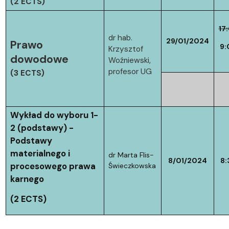
(2 ECTS)
17
dr hab.
29/01/2024
Prawo
9:
Krzysztof
dowodowe
Woźniewski,
profesor UG
(3 ECTS)
Wykład do wyboru 1-
2 (podstawy) -
Podstawy
materialnego i
dr Marta Flis-
8/01/2024
8:
procesowego prawa
Świeczkowska
karnego
(2 ECTS)