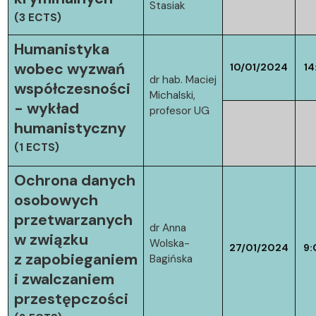
Stasiak
(3 ECTS)
Humanistyka
wobec wyzwań
10/01/2024
14
dr hab. Maciej
współczesności
Michalski,
- wykład
profesor UG
humanistyczny
(1 ECTS)
Ochrona danych
osobowych
przetwarzanych
dr Anna
w związku
Wolska-
27/01/2024
9:
z zapobieganiem
Bagińska
i zwalczaniem
przestępczości