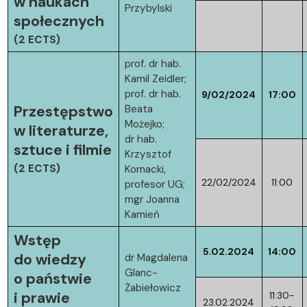
w naukach
Przybylski
społecznych
(2 ECTS)
prof. dr hab.
Kamil Zeidler;
prof. dr hab.
9/02/2024
17:00
Przestępstwo
Beata
Możejko;
w literaturze,
dr hab.
sztuce i filmie
Krzysztof
(2 ECTS)
Kornacki,
22/02/2024
11:00
profesor UG;
mgr Joanna
Kamień
Wstęp
5.02.2024
14:00
do wiedzy
dr Magdalena
Glanc-
o państwie
Żabiełowicz
i prawie
11:30-
23.02.2024