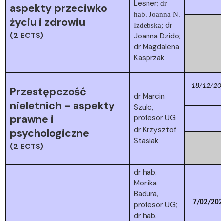
Lesner;
dr
aspekty przeciwko
hab. Joanna N.
życiu i zdrowiu
dr
Izdebska;
(2 ECTS)
Joanna Dzido;
dr Magdalena
Kasprzak
18/12/2
Przestępczość
dr Marcin
nieletnich - aspekty
Szulc,
prawne i
profesor UG
dr Krzysztof
psychologiczne
Stasiak
(2 ECTS)
dr hab.
Monika
Badura,
7/02/20
profesor UG;
dr hab.