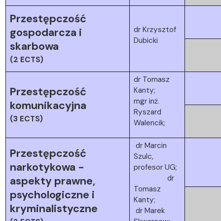
Przestępczość
dr Krzysztof
gospodarcza i
Dubicki
skarbowa
(2 ECTS)
dr Tomasz
Przestępczość
Kanty;
mgr inż.
komunikacyjna
Ryszard
(3 ECTS)
Walencik;
dr Marcin
Przestępczość
Szulc,
narkotykowa -
profesor UG;
dr
aspekty prawne,
Tomasz
psychologiczne i
Kanty;
kryminalistyczne
dr Marek