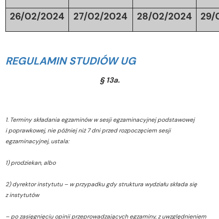
26/02/2024
27/02/2024
28/02/2024
29/
REGULAMIN STUDIÓW UG
§ 13a.
1. Terminy składania egzaminów w sesji egzaminacyjnej podstawowej
i poprawkowej, nie później niż 7 dni przed rozpoczęciem sesji
egzaminacyjnej, ustala:
1) prodziekan, albo
2) dyrektor instytutu – w przypadku gdy struktura wydziału składa się
z instytutów
– po zasięgnięciu opinii przeprowadzających egzaminy, z uwzględnieniem