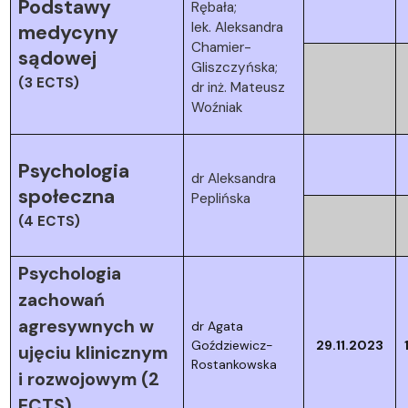
Podstawy
Rębała;
lek. Aleksandra
medycyny
Chamier-
sądowej
Gliszczyńska;
(3 ECTS)
dr inż. Mateusz
Woźniak
Psychologia
dr Aleksandra
społeczna
Peplińska
(4 ECTS)
Psychologia
zachowań
agresywnych w
dr Agata
Goździewicz-
29.11.2023
ujęciu klinicznym
Rostankowska
i rozwojowym (2
ECTS)