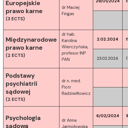
29/01/2024
1
Europejskie
dr Maciej
prawo karne
Fingas
(3 ECTS)
dr hab.
Międzynarodowe
2.02.2024
1
Karolina
prawo karne
Wierczyńska,
profesor INP
(2 ECTS)
23.02.2024
1
PAN
Podstawy
dr n. med.
psychiatrii
Piotr
sądowej
Radziwiłłowicz
(2 ECTS)
6/02/2024
Psychologia
dr Anna
sądowa
Jarmołowska