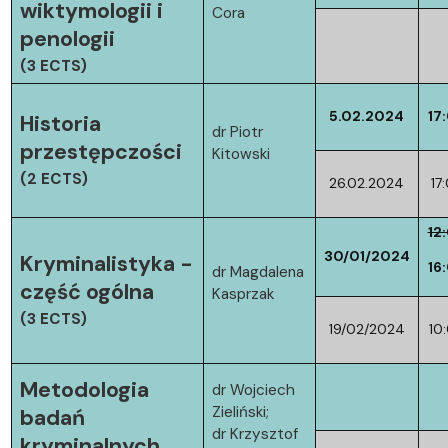
wiktymologii i
Cora
penologii
(3 ECTS)
5.02.2024
17
Historia
dr Piotr
przestępczości
Kitowski
(2 ECTS)
26.02.2024
17
12
30/01/2024
Kryminalistyka -
16
dr Magdalena
część ogólna
Kasprzak
(3 ECTS)
19/02/2024
10
Metodologia
dr Wojciech
Zieliński;
badań
dr Krzysztof
kryminalnych