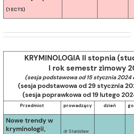
(1 ECTS)
KRYMINOLOGIA II stopnia (stu
I rok semestr zimowy 
(sesja podstawowa od 15 stycznia 2024 
(sesja podstawowa od 29 stycznia 202
(sesja poprawkowa od 19 lutego 20
Przedmiot
prowadzący
dzień
go
Nowe trendy w
kryminologii,
dr Stanisław