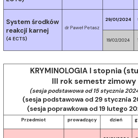
29/01/2024
System środków
dr Paweł Petasz
reakcji karnej
(4 ECTS)
19/02/2024
KRYMINOLOGIA I stopnia (stu
III rok semestr zimow
(sesja podstawowa od 15 stycznia 202
(sesja podstawowa od 29 stycznia 2
(sesja poprawkowa od 19 lutego 2
Przedmiot
prowadzący
dzień
g