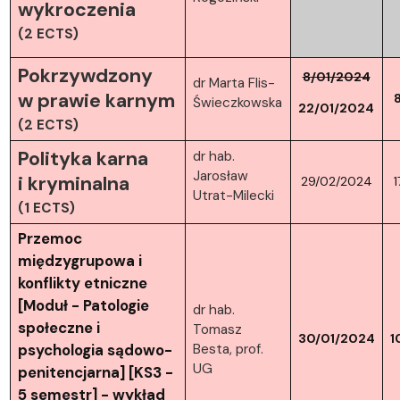
wykroczenia
(2 ECTS)
Pokrzywdzony
8/01/2024
dr Marta Flis-
w prawie karnym
Świeczkowska
22/01/2024
(2 ECTS)
Polityka karna
dr hab.
Jarosław
i kryminalna
29/02/2024
1
Utrat-Milecki
(1 ECTS)
Przemoc
międzygrupowa i
konflikty etniczne
[Moduł - Patologie
dr hab.
społeczne i
Tomasz
30/01/2024
1
psychologia sądowo-
Besta, prof.
UG
penitencjarna] [KS3 -
5 semestr] - wykład