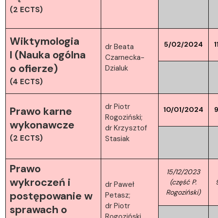
(2 ECTS)
Wiktymologia
5/02/2024
1
dr Beata
I (Nauka ogólna
Czarnecka-
o ofierze)
Dzialuk
(4 ECTS)
dr Piotr
Prawo karne
10/01/2024
Rogoziński;
wykonawcze
dr Krzysztof
(2 ECTS)
Stasiak
Prawo
15/12/2023
wykroczeń i
(część P.
dr Paweł
Rogoziński)
postępowanie w
Petasz;
dr Piotr
sprawach o
Rogoziński