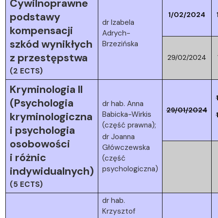
Cywilnoprawne
podstawy
1/02/2024
dr Izabela
kompensacji
Adrych-
szkód wynikłych
Brzezińska
z przestępstwa
29/02/2024
(2 ECTS)
Kryminologia II
(Psychologia
dr hab. Anna
29/01/2024
Babicka-Wirkis
kryminologiczna
(część prawna);
i psychologia
dr Joanna
osobowości
Główczewska
i różnic
(część
psychologiczna)
indywidualnych)
(5 ECTS)
dr hab.
Krzysztof