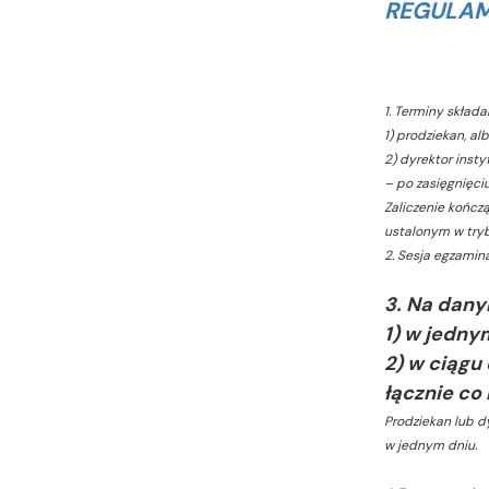
REGULAM
1. Terminy skład
1) prodziekan, al
2) dyrektor insty
– po zasięgnięci
Zaliczenie kończ
ustalonym w tryb
2. Sesja egzamina
3. Na dany
1) w jedny
2)
w ciągu
łącznie co
Prodziekan lub 
w jednym dniu.