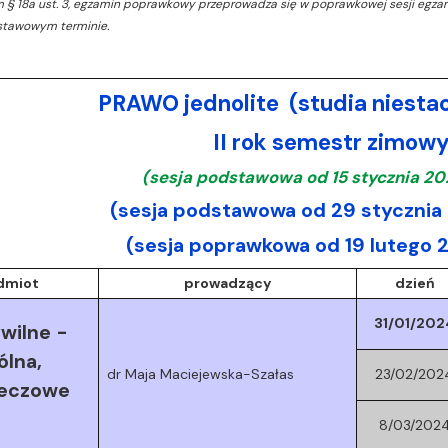
em § 18a ust. 3, egzamin poprawkowy przeprowadza się w poprawkowej sesji egzam
tawowym terminie.
PRAWO jednolite (studia niesta
II rok semestr zimow
(sesja podstawowa od 15 stycznia 20
(sesja podstawowa od 29 stycznia 
(sesja poprawkowa od 19 lutego 
dmiot
prowadzący
dzień
31/01/202
wilne -
ólna,
dr Maja Maciejewska-Szałas
23/02/202
zeczowe
8/03/202