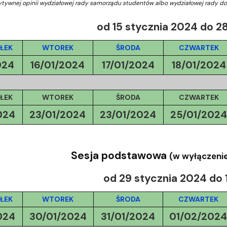
ja dyplomów
Jakość kształcenia
ytywnej opinii wydziałowej rady samorządu studentów albo wydziałowej rady do
od 15 stycznia 2024 do 2
ŁEK
WTOREK
ŚRODA
CZWARTEK
024
16/01/2024
17/01/2024
18/01/2024
ŁEK
WTOREK
ŚRODA
CZWARTEK
024
23/01/2024
23/01/2024
25/01/202
Sesja podstawowa
(w wyłączeni
od 29 stycznia 2024 do 
ŁEK
WTOREK
ŚRODA
CZWARTEK
024
30/01/2024
31/01/2024
01/02/202