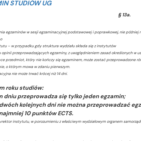
IN STUDIÓW UG
§ 13a.
ania egzaminów w sesji egzaminacyjnej podstawowej i poprawkowej, nie później ni
bo
tutu – w przypadku gdy struktura wydziału składa się z instytutów
u opinii przeprowadzających egzaminy, z uwzględnieniem zasad określonych w ust.
ące przedmiot, który nie kończy się egzaminem, może zostać przeprowadzone ró
ie, o którym mowa w zdaniu pierwszym.
cyjna nie może trwać krócej niż 14 dni.
m roku studiów:
m dniu przeprowadza się tylko jeden egzamin;
 dwóch kolejnych dni nie można przeprowadzać eg
 najmniej 10 punktów ECTS
.
dyrektor instytutu, w porozumieniu z właściwym wydziałowym organem samorząd