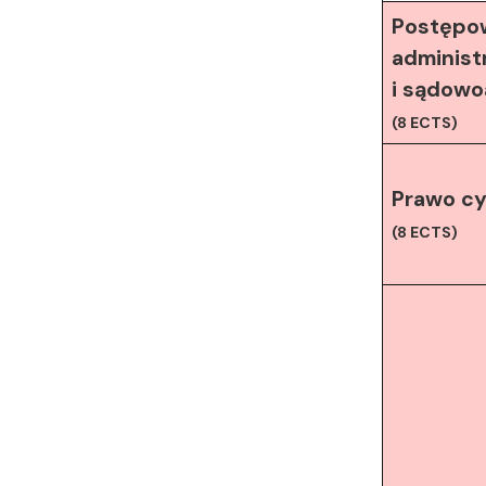
Postępo
administ
i sądowo
(8 ECTS)
Prawo cyw
(8 ECTS)