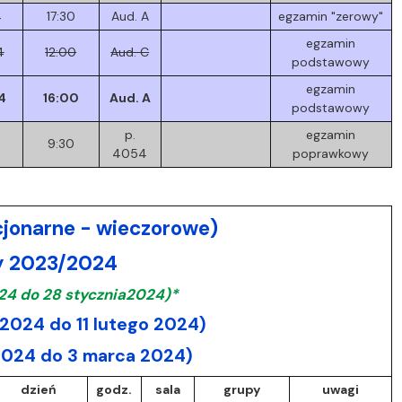
4
17:30
Aud. A
egzamin "zerowy"
egzamin
4
12:00
Aud. C
podstawowy
egzamin
4
16:00
Aud. A
podstawowy
p.
egzamin
4
9:30
4054
poprawkowy
cjonarne - wieczorowe)
wy 2023/2024
24 do 28 stycznia2024)*
2024 do 11 lutego 2024)
2024 do 3 marca 2024)
dzień
godz.
sala
grupy
uwagi