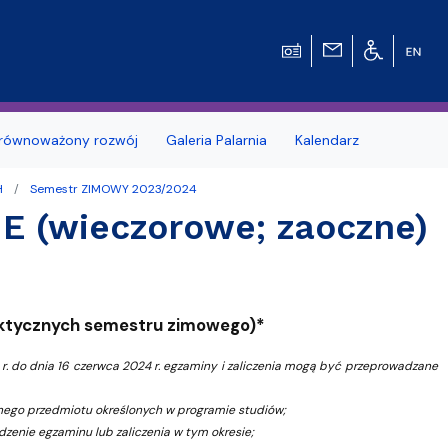
równoważony rozwój
Galeria Palarnia
Kalendarz
H
Semestr ZIMOWY 2023/2024
nosprawnościami
Erasmus+
 (wieczorowe; zaoczne)
e Pytania
Zagraniczna wymiana studencka - umow
dwustronne
MOST – Program mobilności studentów i
aktycznych semestru zimowego)*
tetu Gdańskiego
Wydziale
doktorantów
4 r. do dnia 16 czerwca 2024 r. egzaminy i zaliczenia mogą być przeprowadzane
dowców
Kodeks etyki studenta UG
Kursy e-learningowe języka angielskiego
anego przedmiotu określonych w programie studiów;
zenie egzaminu lub zaliczenia w tym okresie;