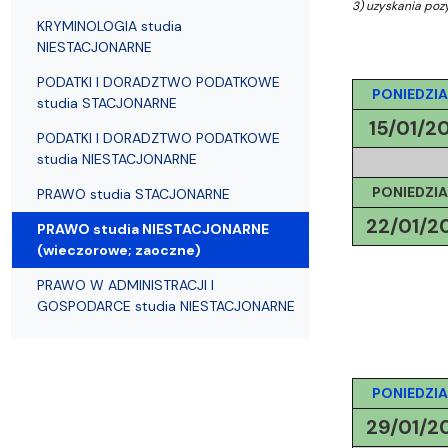
Struktura Wydziału
Proces rekrutacyjny
Postępowania naukowe
Mentoring radców prawnych
Nostryfikac
3) uzyskania poz
KRYMINOLOGIA studia
NIESTACJONARNE
PODATKI I DORADZTWO PODATKOWE
PONIEDZIA
studia STACJONARNE
15/01/2
PODATKI I DORADZTWO PODATKOWE
studia NIESTACJONARNE
PONIEDZIA
PRAWO studia STACJONARNE
22/01/2
PRAWO studia NIESTACJONARNE
(wieczorowe; zaoczne)
PRAWO W ADMINISTRACJI I
GOSPODARCE studia NIESTACJONARNE
PONIEDZIA
29/01/2