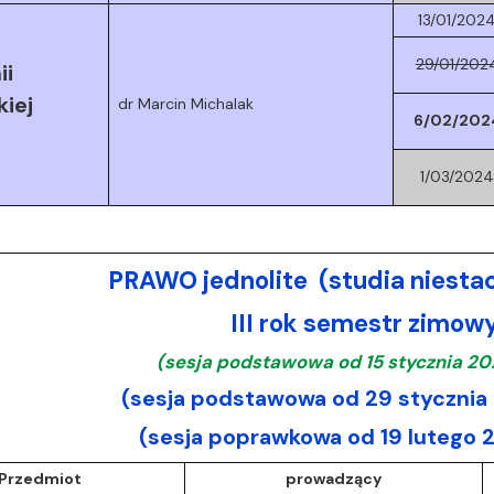
13/01/202
29/01/202
ii
kiej
dr Marcin Michalak
6/02/202
1/03/202
PRAWO jednolite (studia niesta
III rok semestr zimo
(sesja podstawowa od 15 stycznia 20
(sesja podstawowa od 29 stycznia 
(sesja poprawkowa od 19 lutego 
Przedmiot
prowadzący