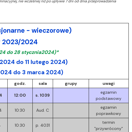
inacyjnej, nie wcześniej niż po upływie 7 dni od dnia przeprowadzenia
cjonarne - wieczorowe)
y 2023/2024
24 do 28 stycznia2024)*
2024 do 11 lutego 2024)
2024 do 3 marca 2024)
godz.
sala
grupy
uwagi
egzamin
4
12:00
s. 1039
podstawowy
egzamin
4
10:30
Aud. C
poprawkowy
termin
4
10:30
p. 4031
"przywrócony"