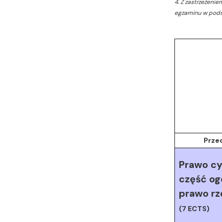
4. Z zastrzeżeni
egzaminu w pods
Prze
Prawo cy
część og
prawo r
(7 ECTS)