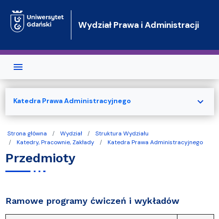
Przejdź do treści
Wydział Prawa i Administracji
expand_more
Katedra Prawa Administracyjnego
Strona główna
Wydział
Struktura Wydziału
Katedry, Pracownie, Zakłady
Katedra Prawa Administracyjnego
Przedmioty
Ramowe programy ćwiczeń i wykładów