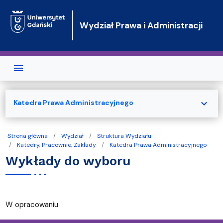
Przejdź do treści
Wydział Prawa i Administracji
expand_more
Katedra Prawa Administracyjnego
Strona główna
Wydział
Struktura Wydziału
Katedry, Pracownie, Zakłady
Katedra Prawa Administracyjnego
Wykłady do wyboru
W opracowaniu