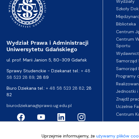
Wydziały
Szkoły Dok
Międzynar
Biblioteka
Centrum J
Centrum Wy
Wydział Prawa i Administracji
Sportu
Uniwersytetu Gdańskiego
Wydawnic
ul. prof. Marii Janion 5, 80-309 Gdańsk
Samorząd 
Samorząd 
Sprawy Studenckie - Dziekanat tel.:
+ 48
Programy d
58 523 28 89
; 28 89
Realizowan
Biuro Dziekana tel.:
+ 48 58 523 28 82
; 28
Jednostki i
82
Znajdź pra
biurodziekana@prawo.ug.edu.pl
Uczelnie Fa
Centrum K
Uprzejmie informujemy, że
używamy plików cook