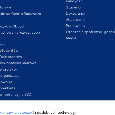
Kandydaci
Studenci
torskie
Doktoranci
odowe Centra Badawcze
Absolwenci
Pracownicy
ęzyków Obcych
Otoczenie społeczno-gospo
chowania Fizycznego i
Media
two
Studentów
Doktorantów
oskonałości naukowej
e projekty
 organizacje
cownika
hrenheita
ompetencyjne EZD
ie (tzw. ciasteczek)
i podobnych technologii