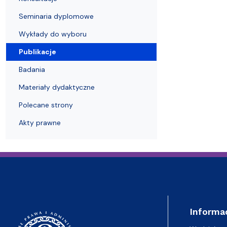
Struktura Wydziału
Proces rekrutacyjny
Postępowania naukowe
Mentoring radców prawnych
Nostryfikac
Seminaria dyplomowe
Wykłady do wyboru
Publikacje
Badania
Materiały dydaktyczne
Polecane strony
Akty prawne
Informa