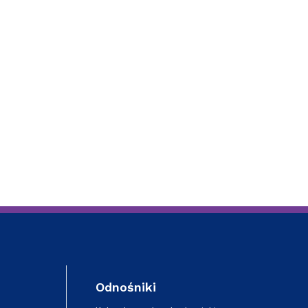
Szkoła Doktorska przy WPiA
Odnośniki