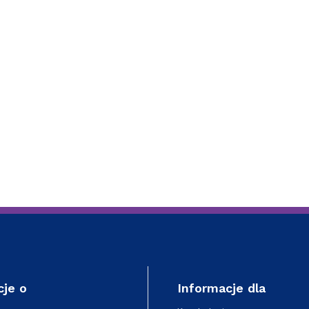
ja dyplomów
Jakość kształcenia
cje o
Informacje dla