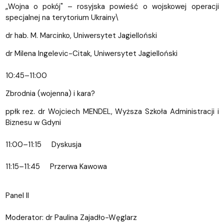
„Wojna o pokój" – rosyjska powieść o wojskowej operacji
specjalnej na terytorium Ukrainy\
dr hab. M. Marcinko, Uniwersytet Jagielloński
dr Milena Ingelevic-Citak, Uniwersytet Jagielloński
10:45–11:00
Zbrodnia (wojenna) i kara?
ppłk rez. dr Wojciech MENDEL, Wyższa Szkoła Administracji i
Biznesu w Gdyni
11:00–11:15 Dyskusja
11:15–11:45 Przerwa Kawowa
Panel II
Moderator: dr Paulina Zajadło-Węglarz