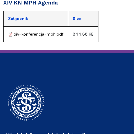
XIV KN MPH Agenda
Załącznik
Size
xiv-konferencja-mph.pdf
844.88 KB