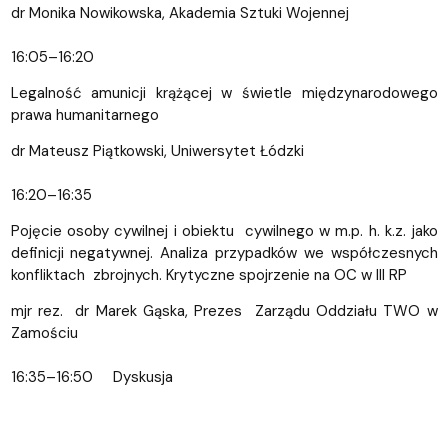
dr Monika Nowikowska, Akademia Sztuki Wojennej
16:05–16:20
Legalność amunicji krążącej w świetle międzynarodowego
prawa humanitarnego
dr Mateusz Piątkowski, Uniwersytet Łódzki
16:20–16:35
Pojęcie osoby cywilnej i obiektu cywilnego w m.p. h. k.z. jako
definicji negatywnej. Analiza przypadków we współczesnych
konfliktach zbrojnych. Krytyczne spojrzenie na OC w III RP
mjr rez. dr Marek Gąska, Prezes Zarządu Oddziału TWO w
Zamościu
16:35–16:50 Dyskusja