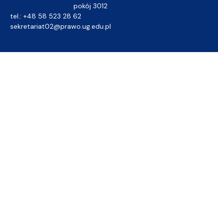
pokój 3012
tel.: +48 58 523 28 62
sekretariat02@prawo.ug.edu.pl