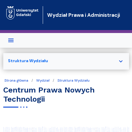
Przejdź do treści
Wydział Prawa i Administracji
expand_more
Struktura Wydziału
Strona główna
Wydział
Struktura Wydziału
Centrum Prawa Nowych
Technologii