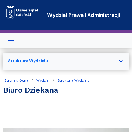
Przejdź do treści
Wydział Prawa i Administracji
expand_more
Struktura Wydziału
Strona główna
Wydział
Struktura Wydziału
Biuro Dziekana