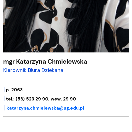
mgr Katarzyna Chmielewska
Kierownik Biura Dziekana
|
p. 2063
|
tel.: (58) 523 29 90, wew. 29 90
|
katarzyna.chmielewska@ug.edu.pl