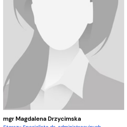
mgr Magdalena Drzycimska
Starszy Specjalista ds. administracyjnych