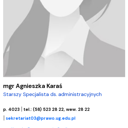
mgr Agnieszka Karaś
Starszy Specjalista ds. administracyjnych
|
p. 4023
tel.: (58) 523 28 22, wew. 28 22
|
sekretariat03@prawo.ug.edu.pl