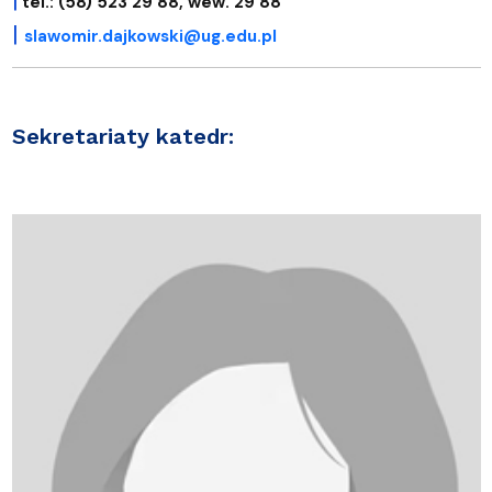
|
tel.: (58) 523 29 88, wew. 29 88
|
slawomir.dajkowski@ug.edu.pl
Sekretariaty katedr: