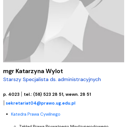
mgr Katarzyna Wylot
Starszy Specjalista ds. administracyjnych
|
p. 4023
tel.: (58) 523 28 51, wewn. 28 51
|
sekretariat04@prawo.ug.edu.pl
Katedra Prawa Cywilnego
Zakład Prawa Prywatnego Międzynarodowego