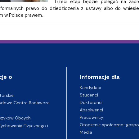
Trzeci etap będzie polegać na zap
eformalnych prawo do dziedziczenia z ustawy albo do wniesi
m w Polsce prawem.
cje o
Informacje dla
Kandydaci
Studenci
torskie
Doktoranci
odowe Centra Badawcze
Absolwenci
Pracownicy
ęzyków Obcych
Otoczenie społeczno-gospo
chowania Fizycznego i
Media