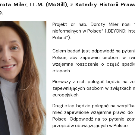
ja dyplomów
Jakość kształcenia
rota Miler, LL.M. (McGill), z Katedry Historii 
.
Projekt dr hab. Doroty Miler nosi
nieformalnych w Polsce” („BEYOND: Inte
Poland”).
Celem badań jest odpowiedź na pytani
Polsce, aby zapewnić osobom w zwią
wzajemne roszczenie o część spadk
etapach.
Pierwszy z nich polegać będzie na ze
zapewniających osobom w związkach n
europejskich.
Drugi etap będzie polegać na weryfik
mieć zapewnione wzajemne prawo do d
Polsce. Odpowiedź na to pytanie zosta
przepisów obowiązujących w Polsce.