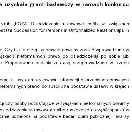
Szkoła Doktorska przy WPiA
Prawa uzyskała grant badawczy w ramach konkursu
 tytuł: „POZA: Dziedziczenie ustawowe osób w związkach
state Succession for Persons in Unformalized Relationships in
e: Czy i jakie przepisy prawne powinny zostać wprowadzone w
zkach nieformalnych prawo do dziedziczenia po sobie lub
u. Proponowane badania zostaną przeprowadzone w trzech
braniu i usystematyzowaniu informacji o przepisach prawnych
ieformalnych prawo do spadku na podstawie ustawy w krajach
acji czy osoby pozostające w związkach nieformalnych powinny
ziedziczenia ustawowego albo roszczenie o część spadku w
nie udzielona na podstawie badań opinii publicznej i analizy