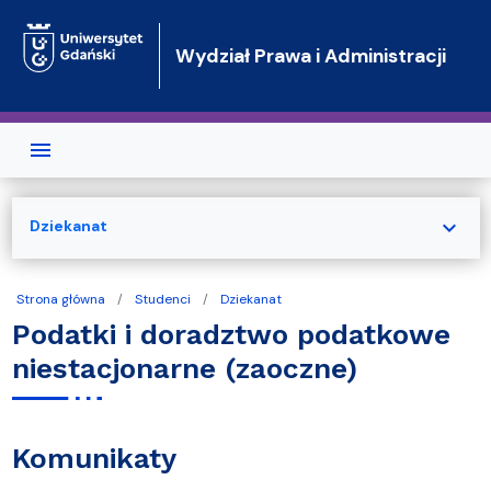
Przejdź do treści
Wydział Prawa i Administracji
expand_more
Dziekanat
Strona główna
Studenci
Dziekanat
Podatki i doradztwo podatkowe
niestacjonarne (zaoczne)
Komunikaty