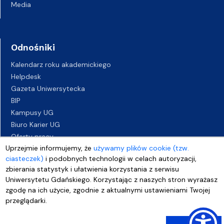
Media
Odnośniki
Kalendarz roku akademickiego
Helpdesk
Gazeta Uniwersytecka
BIP
Kampusy UG
Biuro Karier UG
Oferty pracy
Uprzejmie informujemy, że
używamy plików cookie (tzw.
Deklaracja dostępności
ciasteczek)
i podobnych technologii w celach autoryzacji,
zbierania statystyk i ułatwienia korzystania z serwisu
Uniwersytetu Gdańskiego. Korzystając z naszych stron wyrażasz
zgodę na ich użycie, zgodnie z aktualnymi ustawieniami Twojej
przeglądarki.