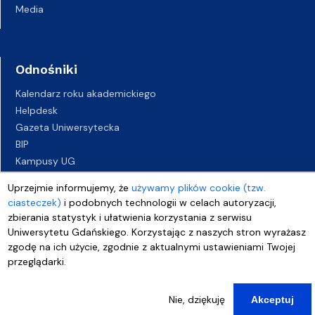
Media
Odnośniki
Kalendarz roku akademickiego
Helpdesk
Gazeta Uniwersytecka
BIP
Kampusy UG
Biuro Karier UG
Uprzejmie informujemy, że
używamy plików cookie (tzw.
Oferty pracy
ciasteczek)
i podobnych technologii w celach autoryzacji,
Deklaracja dostępności
zbierania statystyk i ułatwienia korzystania z serwisu
Uniwersytetu Gdańskiego. Korzystając z naszych stron wyrażasz
zgodę na ich użycie, zgodnie z aktualnymi ustawieniami Twojej
przeglądarki.
Nie, dziękuję
Akceptuj