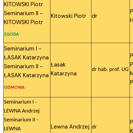
KITOWSKI Piotr
P
Seminarium II -
Kitowski Piotr
dr
H
KITOWSKI Piotr
ZGODA
Seminarium I -
P
ŁASAK Katarzyna
Łasak
Seminarium II -
dr hab. prof. UG
Katarzyna
ŁASAK Katarzyna
P
ODMOWA
Seminarium I -
LEWNA Andrzej
Seminarium II -
P
Lewna Andrzej
dr
LEWNA
K