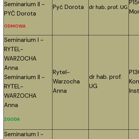
P15
Seminarium II -
Pyć Dorota
dr hab. prof. UG
Mor
PYĆ Dorota
ODMOWA
Seminarium I -
RYTEL-
WARZOCHA
Anna
Rytel-
P13
dr hab. prof.
Seminarium II -
Warzocha
Kon
UG
RYTEL-
Anna
Ins
WARZOCHA
Anna
ZGODA
Seminarium I -