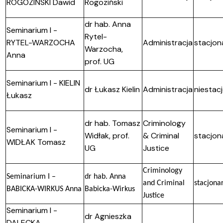
ROGOZIŃSKI Dawid
Rogoziński
dr hab. Anna
Seminarium I -
Rytel-
RYTEL-WARZOCHA
Administracja
stacjon
Warzocha,
Anna
prof. UG
Seminarium I - KIELIN
dr Łukasz Kielin
Administracja
niestac
Łukasz
dr hab. Tomasz
Criminology
Seminarium I -
Widłak, prof.
& Criminal
stacjon
WIDŁAK Tomasz
UG
Justice
Criminology
Seminarium I –
dr hab. Anna
and Criminal
stacjona
BABICKA-WIRKUS Anna
Babicka-Wirkus
Justice
Seminarium I -
dr Agnieszka
DALECKA-