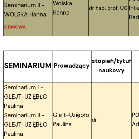
Wolska
Seminarium II -
Int
dr hab. prof. UG
Hanna
WOLSKA Hanna
Bad
ODMOWA
stopień/tytuł
SEMINARIUM
Prowadzący
naukowy
Seminarium I -
GLEJT-UZIĘBŁO
Paulina
Glejt-Uziębło
P0
Seminarium II -
dr
Paulina
Ad
GLEJT-UZIĘBŁO
Paulina