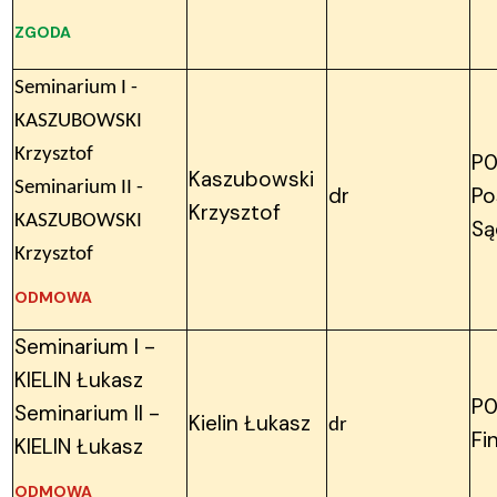
ZGODA
Seminarium I -
KASZUBOWSKI
Krzysztof
P0
Kaszubowski
Seminarium II -
dr
Po
Krzysztof
KASZUBOWSKI
Są
Krzysztof
ODMOWA
Seminarium I -
KIELIN Łukasz
P0
Seminarium II -
Kielin Łukasz
dr
Fi
KIELIN Łukasz
ODMOWA