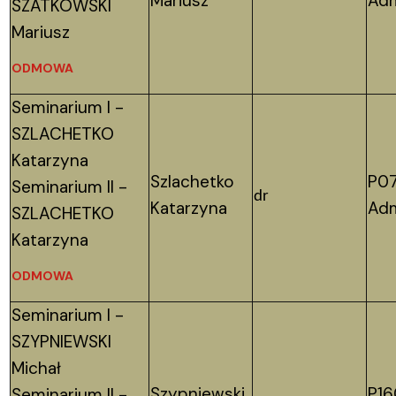
Mariusz
Adm
SZATKOWSKI
Mariusz
ODMOWA
Seminarium I -
SZLACHETKO
Katarzyna
Szlachetko
P07
Seminarium II -
dr
Katarzyna
Adm
SZLACHETKO
Katarzyna
ODMOWA
Seminarium I -
SZYPNIEWSKI
Michał
Szypniewski
P16
Seminarium II -