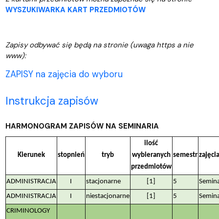
WYSZUKIWARKA KART PRZEDMIOTÓW
Zapisy odbywać się będą na stronie (uwaga https a nie
www):
ZAPISY na zajęcia do wyboru
Instrukcja zapisów
HARMONOGRAM ZAPISÓW NA SEMINARIA
ilość
Kierunek
stopnień
tryb
wybieranych
semestr
zajęci
przedmiotów
ADMINISTRACJA
I
stacjonarne
[1]
5
Semin
ADMINISTRACJA
I
niestacjonarne
[1]
5
Semin
CRIMINOLOGY