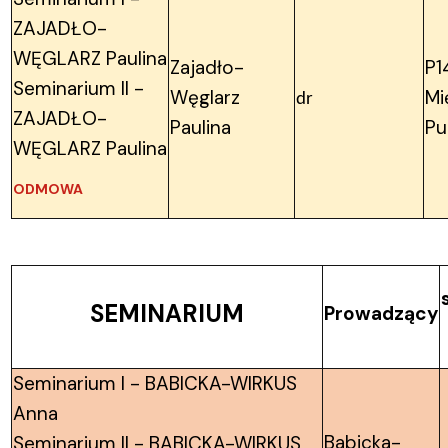
ZAJADŁO-
WĘGLARZ Paulina
Zajadło-
P1
Seminarium II -
Węglarz
Mi
dr
ZAJADŁO-
Paulina
Pu
WĘGLARZ Paulina
ODMOWA
SEMINARIUM
Prowadzący
Seminarium I - BABICKA-WIRKUS
Anna
Babicka-
Seminarium II - BABICKA-WIRKUS