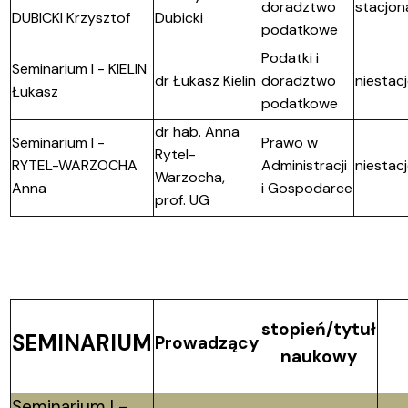
doradztwo
stacjon
DUBICKI Krzysztof
Dubicki
podatkowe
Podatki i
Seminarium I - KIELIN
dr Łukasz Kielin
doradztwo
niestac
Łukasz
podatkowe
dr hab. Anna
Seminarium I -
Prawo w
Rytel-
RYTEL-WARZOCHA
Administracji
niestac
Warzocha,
Anna
i Gospodarce
prof. UG
stopień/tytuł
SEMINARIUM
Prowadzący
naukowy
Seminarium I -