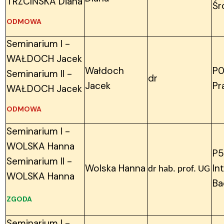
TRZCIŃSKA Diana
Śr
ODMOWA
Seminarium I -
WAŁDOCH Jacek
Wałdoch
P0
Seminarium II -
dr
Jacek
Pr
WAŁDOCH Jacek
ODMOWA
Seminarium I -
WOLSKA Hanna
P5
Seminarium II -
Wolska Hanna
In
dr hab. prof. UG
WOLSKA Hanna
Ba
ZGODA
Seminarium I -