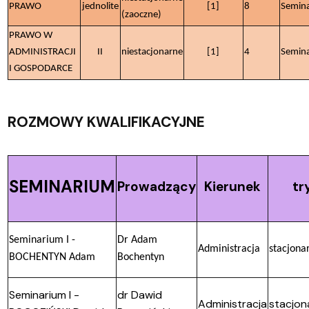
PRAWO
jednolite
[1]
8
Semin
(zaoczne)
PRAWO W
ADMINISTRACJI
II
niestacjonarne
[1]
4
Semin
I GOSPODARCE
ROZMOWY KWALIFIKACYJNE
SEMINARIUM
Prowadzący
Kierunek
tr
Seminarium I -
Dr Adam
Administracja
stacjona
BOCHENTYN Adam
Bochentyn
Seminarium I -
dr Dawid
Administracja
stacjon