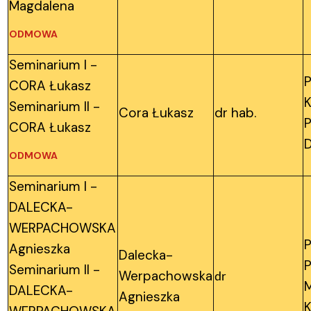
Magdalena
ODMOWA
Seminarium I -
P
CORA Łukasz
K
Seminarium II -
Cora Łukasz
dr hab.
CORA Łukasz
ODMOWA
Seminarium I -
DALECKA-
WERPACHOWSKA
P
Agnieszka
Dalecka-
P
Seminarium II -
Werpachowska
dr
M
DALECKA-
Agnieszka
K