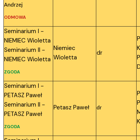
Andrzej
ODMOWA
Seminarium I -
P
NIEMIEC Wioletta
Niemiec
K
Seminarium II -
dr
Wioletta
NIEMIEC Wioletta
ZGODA
Seminarium I -
P
PETASZ Paweł
P
Seminarium II -
Petasz Paweł
dr
M
PETASZ Paweł
K
ZGODA