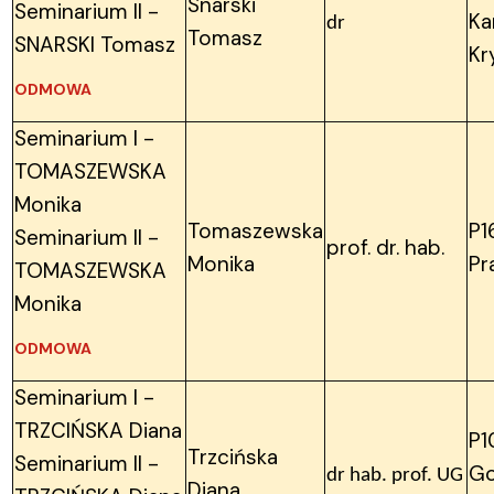
Snarski
Seminarium II -
Ka
dr
Tomasz
SNARSKI Tomasz
Kr
ODMOWA
Seminarium I -
TOMASZEWSKA
Monika
Tomaszewska
P1
Seminarium II -
prof. dr. hab.
Monika
Pr
TOMASZEWSKA
Monika
ODMOWA
Seminarium I -
TRZCIŃSKA Diana
P1
Trzcińska
Seminarium II -
Go
dr hab. prof. UG
Diana