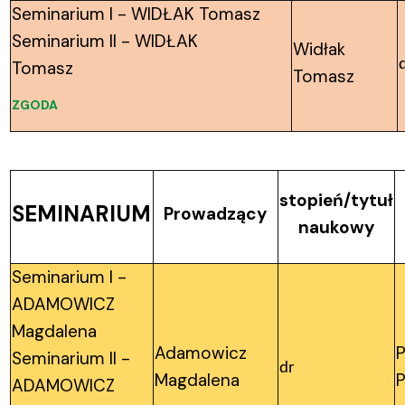
Seminarium I - WIDŁAK Tomasz
Seminarium II - WIDŁAK
Widłak
Tomasz
Tomasz
ZGODA
stopień/tytuł
SEMINARIUM
Prowadzący
naukowy
Seminarium I -
ADAMOWICZ
Magdalena
Adamowicz
P
Seminarium II -
dr
Magdalena
P
ADAMOWICZ