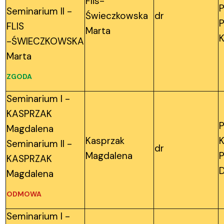
Flis-
P
Seminarium II -
Świeczkowska
dr
P
FLIS
Marta
K
-ŚWIECZKOWSKA
Marta
ZGODA
Seminarium I -
KASPRZAK
P
Magdalena
Kasprzak
K
Seminarium II -
dr
Magdalena
KASPRZAK
Magdalena
ODMOWA
Seminarium I -