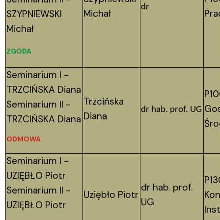
dr
Michał
Pra
SZYPNIEWSKI
Michał
ZGODA
Seminarium I -
TRZCIŃSKA Diana
P10
Trzcińska
Seminarium II -
Gos
dr hab. prof. UG
Diana
TRZCIŃSKA Diana
Śro
ODMOWA
Seminarium I -
UZIĘBŁO Piotr
P13
dr hab. prof.
Seminarium II -
Uziębło Piotr
Kon
UG
UZIĘBŁO Piotr
Ins