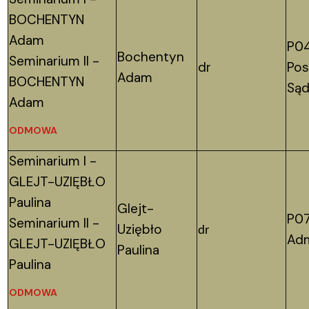
BOCHENTYN
Adam
P04
Bochentyn
Seminarium II -
dr
Pos
Adam
BOCHENTYN
Sąd
Adam
ODMOWA
Seminarium I -
GLEJT-UZIĘBŁO
Paulina
Glejt-
P07
Seminarium II -
Uziębło
dr
Adm
GLEJT-UZIĘBŁO
Paulina
Paulina
ODMOWA