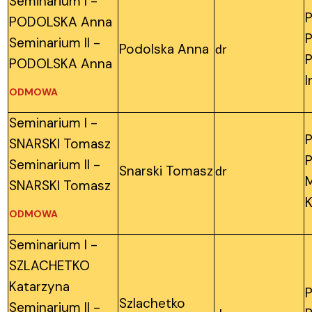
Seminarium I -
P
PODOLSKA Anna
P
Seminarium II -
Podolska Anna
dr
P
PODOLSKA Anna
I
ODMOWA
Seminarium I -
P
SNARSKI Tomasz
P
Seminarium II -
Snarski Tomasz
dr
M
SNARSKI Tomasz
K
ODMOWA
Seminarium I -
SZLACHETKO
Katarzyna
P
Szlachetko
Seminarium II -