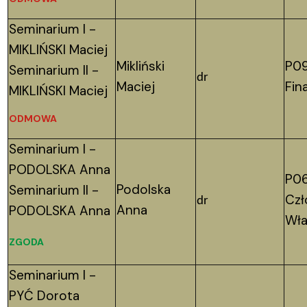
Seminarium I -
MIKLIŃSKI Maciej
Mikliński
P09
Seminarium II -
dr
Maciej
Fin
MIKLIŃSKI Maciej
ODMOWA
Seminarium I -
PODOLSKA Anna
P06
Podolska
Seminarium II -
Czł
dr
Anna
PODOLSKA Anna
Wła
ZGODA
Seminarium I -
PYĆ Dorota