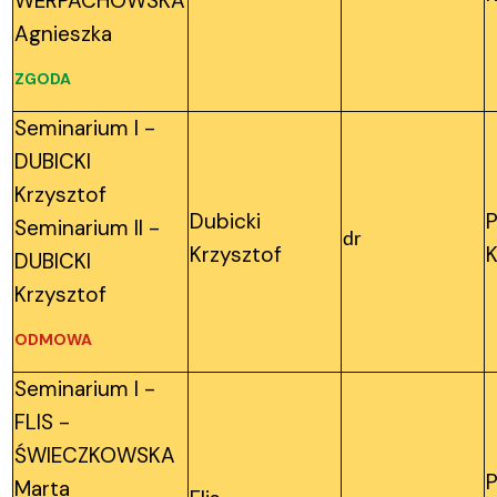
WERPACHOWSKA
Agnieszka
ZGODA
Seminarium I -
DUBICKI
Krzysztof
Dubicki
P
Seminarium II -
dr
Krzysztof
K
DUBICKI
Krzysztof
ODMOWA
Seminarium I -
FLIS -
ŚWIECZKOWSKA
P
Marta