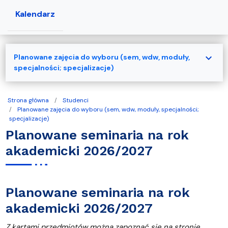
Kalendarz
expand_more
Planowane zajęcia do wyboru (sem, wdw, moduły,
specjalności; specjalizacje)
Strona główna
Studenci
Planowane zajęcia do wyboru (sem, wdw, moduły, specjalności;
specjalizacje)
Planowane seminaria na rok
akademicki 2026/2027
Planowane seminaria na rok
akademicki 2026/2027
Z kartami przedmiotów można zapoznać się na stronie