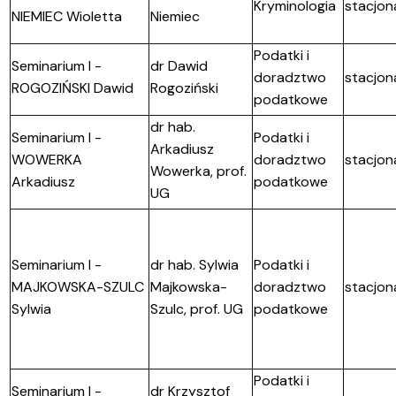
Kryminologia
stacjon
NIEMIEC Wioletta
Niemiec
Podatki i
Seminarium I -
dr Dawid
doradztwo
stacjon
ROGOZIŃSKI Dawid
Rogoziński
podatkowe
dr hab.
Seminarium I -
Podatki i
Arkadiusz
WOWERKA
doradztwo
stacjon
Wowerka, prof.
Arkadiusz
podatkowe
UG
Seminarium I -
dr hab. Sylwia
Podatki i
MAJKOWSKA-SZULC
Majkowska-
doradztwo
stacjon
Sylwia
Szulc, prof. UG
podatkowe
Podatki i
Seminarium I -
dr Krzysztof