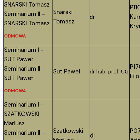
SNARSKI Tomasz
P11
Snarski
Seminarium II -
Kar
dr
Tomasz
SNARSKI Tomasz
Kry
ODMOWA
Seminarium I -
SUT Paweł
P17
Seminarium II -
Sut Paweł
dr hab. prof. UG
Fil
SUT Paweł
ODMOWA
Seminarium I -
SZATKOWSKI
Mariusz
Szatkowski
P07
Seminarium II -
dr