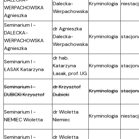
Dalecka-
Kryminologia
niestac
WERPACHOWSKA
Werpachowska
Agnieszka
Seminarium I -
dr Agnieszka
DALECKA-
Dalecka-
Kryminologia
stacjon
WERPACHOWSKA
Werpachowska
Agnieszka
dr hab.
Seminarium I -
Katarzyna
Kryminologia
stacjon
ŁASAK Katarzyna
Łasak, prof. UG
Seminarium I -
dr Krzysztof
Kryminologia
stacjon
DUBICKI Krzysztof
Dubicki
Seminarium I -
dr Wioletta
Kryminologia
niestac
NIEMIEC Wioletta
Niemiec
Seminarium I -
dr Wioletta