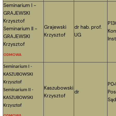
Seminarium I -
GRAJEWSKI
Krzysztof
P13
Grajewski
dr hab. prof.
Seminarium II -
Kon
Krzysztof
UG
GRAJEWSKI
Ins
Krzysztof
ODMOWA
Seminarium I -
KASZUBOWSKI
Krzysztof
P04
Kaszubowski
Seminarium II -
dr
Pos
Krzysztof
KASZUBOWSKI
Sąd
Krzysztof
ODMOWA