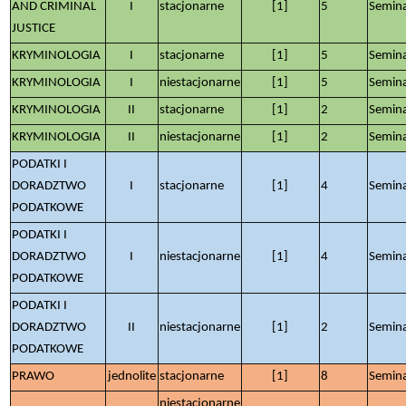
AND CRIMINAL
I
stacjonarne
[1]
5
Semin
JUSTICE
KRYMINOLOGIA
I
stacjonarne
[1]
5
Semin
KRYMINOLOGIA
I
niestacjonarne
[1]
5
Semin
KRYMINOLOGIA
II
stacjonarne
[1]
2
Semin
KRYMINOLOGIA
II
niestacjonarne
[1]
2
Semin
PODATKI I
DORADZTWO
I
stacjonarne
[1]
4
Semin
PODATKOWE
PODATKI I
DORADZTWO
I
niestacjonarne
[1]
4
Semin
PODATKOWE
PODATKI I
DORADZTWO
II
niestacjonarne
[1]
2
Semin
PODATKOWE
PRAWO
jednolite
stacjonarne
[1]
8
Semin
niestacjonarne