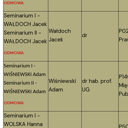
ODMOWA
Seminarium I -
WAŁDOCH Jacek
Wałdoch
P02
Seminarium II -
dr
Jacek
Pr
WAŁDOCH Jacek
ODMOWA
Seminarium I -
WIŚNIEWSKI Adam
P14
Wiśniewski
dr hab. prof.
Seminarium II -
Mi
Adam
UG
WIŚNIEWSKI Adam
Pub
ODMOWA
Seminarium I -
WOLSKA Hanna
P50