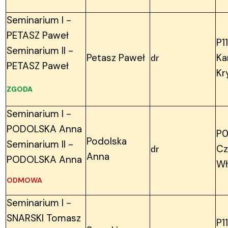
Seminarium I -
PETASZ Paweł
P1
Seminarium II -
Petasz Paweł
Ka
dr
PETASZ Paweł
Kr
ZGODA
Seminarium I -
PODOLSKA Anna
P0
Podolska
Seminarium II -
Cz
dr
Anna
PODOLSKA Anna
Wł
ODMOWA
Seminarium I -
SNARSKI Tomasz
P1