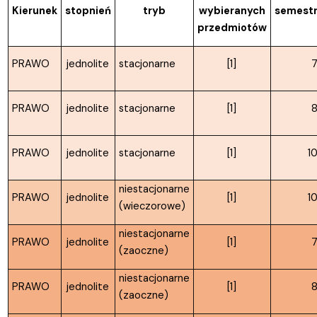
Kierunek
stopnień
tryb
wybieranych
semest
przedmiotów
PRAWO
jednolite
stacjonarne
[1]
PRAWO
jednolite
stacjonarne
[1]
PRAWO
jednolite
stacjonarne
[1]
1
niestacjonarne
PRAWO
jednolite
[1]
1
(wieczorowe)
niestacjonarne
PRAWO
jednolite
[1]
(zaoczne)
niestacjonarne
PRAWO
jednolite
[1]
(zaoczne)