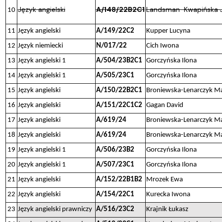
Język angielski
A/148/22B2C1
Landsman-Kwapińska 
10
11
Język angielski
A/149/22C2
Kupper Lucyna
12
Język niemiecki
N/017/22
Cich Iwona
13
Język angielski 1
A/504/23B2C1
Gorczyńska Ilona
14
Język angielski 1
A/505/23C1
Gorczyńska Ilona
15
Język angielski
A/150/22B2C1
Broniewska-Lenarczyk M
16
Język angielski
A/151/22C1C2
Gagan David
17
Język angielski
A/619/24
Broniewska-Lenarczyk M
18
Język angielski
A/619/24
Broniewska-Lenarczyk M
19
Język angielski 1
A/506/23B2
Gorczyńska Ilona
20
Język angielski 1
A/507/23C1
Gorczyńska Ilona
21
Język angielski
A/152/22B1B2
Mrozek Ewa
22
Język angielski
A/154/22C1
Kurecka Iwona
23
Język angielski prawniczy
A/516/23C2
Krajnik Łukasz