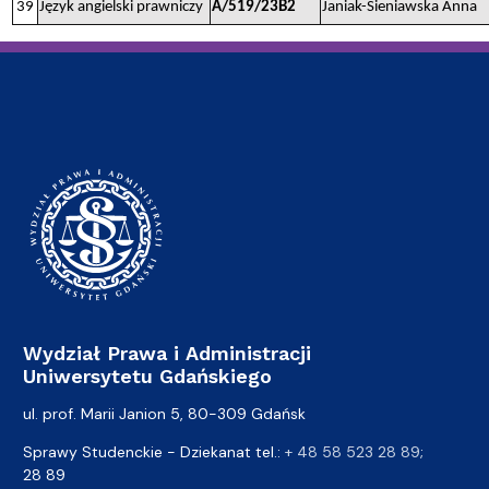
39
Język angielski prawniczy
A/519/23B2
Janiak-Sieniawska Anna
Wydział Prawa i Administracji
Uniwersytetu Gdańskiego
ul. prof. Marii Janion 5, 80-309 Gdańsk
Sprawy Studenckie - Dziekanat tel.:
+ 48 58 523 28 89
;
28 89