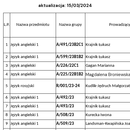
aktualizacja: 15/03/2024
L.P.
Nazwa przedmiotu
Nazwa grupy
Prowadząc
1
Język angielski 1
A/491/23B2C1
Krajnik Łukasz
2
Język angielski 1
A/599/23B1B2
Krajnik Łukasz
3
Język angielski
A/226/22C1
Gagan Marianna
Magdalena Broniewska
4
Język angielski
A/225/22B1B2
5
Język rosyjski
R/001/23-24
Kudlik-Jędruch Małgorza
6
Język angielski 1
A/492/23
Krajnik Łukasz
7
Język angielski 1
A/493/23
Krajnik Łukasz
8
Język angielski 1
A/508/23
Kurecka Iwona
9
Język angielski 1
A/509/23
Landsman-Kwapińska Jo