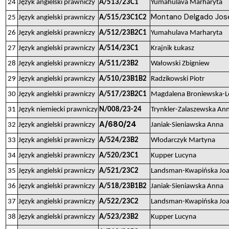
24
Język angielski prawniczy
A/513/23C1
Yumahulava Marharyta
Montano Delgado Jos
25
Język angielski prawniczy
A/515/23C1C2
26
Język angielski prawniczy
A/512/23B2C1
Yumahulava Marharyta
27
Język angielski prawniczy
A/514/23C1
Krajnik Łukasz
28
Język angielski prawniczy
A/511/23B2
Wałowski Zbigniew
29
Język angielski prawniczy
A/510/23B1B2
Radzikowski Piotr
30
Język angielski prawniczy
A/517/23B2C1
Magdalena Broniewska-L
31
Język niemiecki prawniczy
N/008/23-24
Trynkler-Zalaszewska An
A/680/24
32
Język angielski prawniczy
Janiak-Sieniawska Anna
33
Język angielski prawniczy
A/524/23B2
Włodarczyk Martyna
34
Język angielski prawniczy
A/520/23C1
Kupper Lucyna
35
Język angielski prawniczy
A/521/23C2
Landsman-Kwapińska Jo
36
Język angielski prawniczy
A/518/23B1B2
Janiak-Sieniawska Anna
37
Język angielski prawniczy
A/522/23C2
Landsman-Kwapińska Jo
38
Język angielski prawniczy
A/523/23B2
Kupper Lucyna