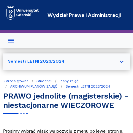
Przejdź do treści
Wydział Prawa i Administracji
expand_more
Semestr LETNI 2023/2024
Strona główna
Studenci
Plany zajęć
ARCHIWUM PLANÓW ZAJĘĆ
Semestr LETNI 2023/2024
PRAWO jednolite (magisterskie) -
niestacjonarne WIECZOROWE
Prosimy wybrać właściwą pozycję z menu po lewej stronie.