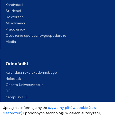
Kandydaci
Studenci
Doktoranci
Absolwenci
Pracownicy
Otoczenie społeczno-gospodarcze
Media
Odnośniki
Kalendarz roku akademickiego
Helpdesk
Gazeta Uniwersytecka
BIP
Kampusy UG
Biuro Karier UG
Uprzejmie informujemy, że
używamy plików cookie (tzw.
Oferty pracy
ciasteczek)
i podobnych technologii w celach autoryzacji,