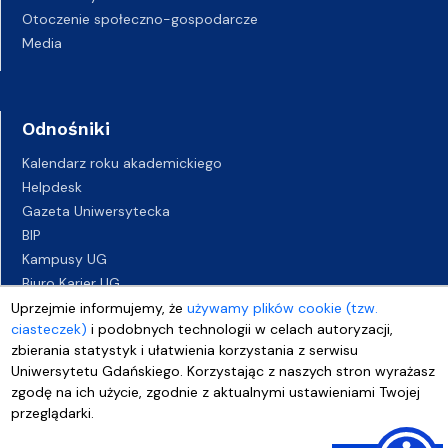
Otoczenie społeczno-gospodarcze
Media
Odnośniki
Kalendarz roku akademickiego
Helpdesk
Gazeta Uniwersytecka
BIP
Kampusy UG
Biuro Karier UG
Oferty pracy
Uprzejmie informujemy, że
używamy plików cookie (tzw.
ciasteczek)
i podobnych technologii w celach autoryzacji,
Deklaracja dostępności
zbierania statystyk i ułatwienia korzystania z serwisu
Uniwersytetu Gdańskiego. Korzystając z naszych stron wyrażasz
zgodę na ich użycie, zgodnie z aktualnymi ustawieniami Twojej
przeglądarki.