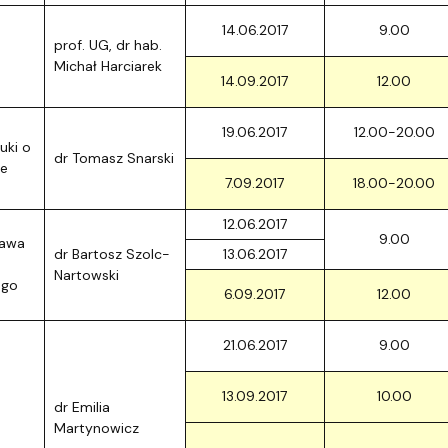
ja dyplomów
Jakość kształcenia
14.06.2017
9.00
prof. UG, dr hab.
Michał Harciarek
14.09.2017
12.00
19.06.2017
12.00-20.00
uki o
dr Tomasz Snarski
ie
7.09.2017
18.00-20.00
12.06.2017
9.00
rawa
dr Bartosz Szolc-
13.06.2017
Nartowski
ego
6.09.2017
12.00
21.06.2017
9.00
13.09.2017
10.00
dr Emilia
Martynowicz