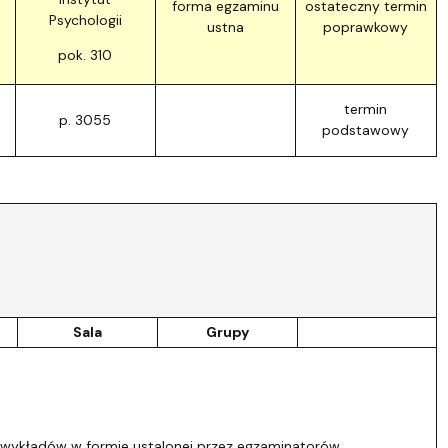
forma egzaminu
ostateczny termin
Psychologii
ustna
poprawkowy
pok. 310
termin
p. 3055
podstawowy
Sala
Grupy
 wykładów w formie ustalonej przez egzaminatorów