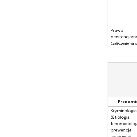
Prawo
penitencjarn
(zaliczenie na 
KRYMIN
I
seme
sesja 
sesja 
Przedmi
Kryminologia
(Etiologia,
fenomenologi
prewencja
zachowań