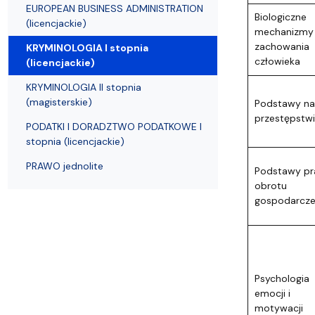
Struktura Wydziału
Proces rekrutacyjny
Postępowania naukowe
Mentoring radców prawnych
Nostryfikac
EUROPEAN BUSINESS ADMINISTRATION
Biologiczne
(licencjackie)
mechanizmy
zachowania
KRYMINOLOGIA I stopnia
człowieka
(licencjackie)
KRYMINOLOGIA II stopnia
(magisterskie)
Podstawy na
przestępstw
PODATKI I DORADZTWO PODATKOWE I
stopnia (licencjackie)
PRAWO jednolite
Podstawy p
obrotu
gospodarcz
Psychologia
emocji i
motywacji