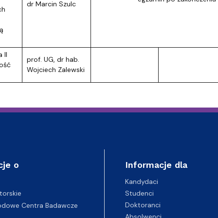
dr Marcin Szulc
ch
ą
 II
prof. UG, dr hab.
wość
Wojciech Zalewski
cje o
Informacje dla
Kandydaci
Studenci
torskie
Doktoranci
odowe Centra Badawcze
Absolwenci