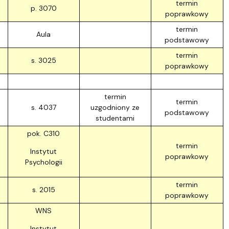
termin
p. 3070
poprawkowy
termin
Aula
podstawowy
termin
s. 3025
poprawkowy
termin
termin
s. 4037
uzgodniony ze
podstawowy
studentami
pok. C310
termin
Instytut
poprawkowy
Psychologii
termin
s. 2015
poprawkowy
WNS
Instytut