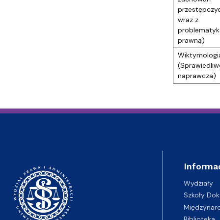
przestępczy
wraz z
problematyk
prawną)
Wiktymologia
(Sprawiedli
naprawcza)
Informa
Wydziały
Szkoły Dok
Międzynar
Biblioteka