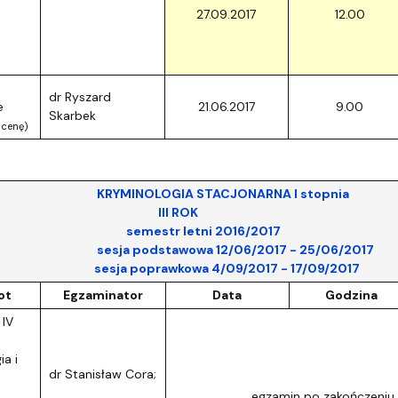
27.09.2017
12.00
dr Ryszard
e
21.06.2017
9.00
Skarbek
ocenę)
OLOGIA STACJONARNA I stopnia
II ROK
str letni 2016/2017
podstawowa 12/06/2017 - 25/06/2017
poprawkowa 4/09/2017 - 17/09/2017
ot
Egzaminator
Data
Godzina
 IV
a i
dr Stanisław Cora;
egzamin po zakończeniu