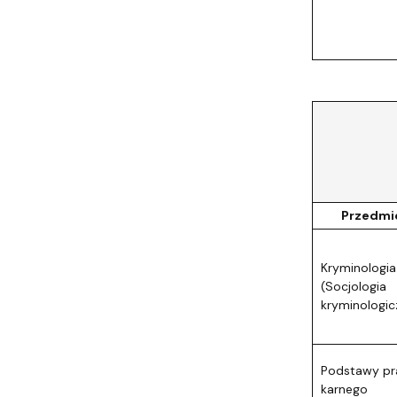
KRYMIN
I
seme
sesja 
sesja 
Przedmi
Kryminologia I
(Socjologia
kryminologic
Podstawy p
karnego