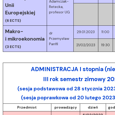
Adamczak-
Unii
Retecka,
Europejskiej
profesor UG
(6 ECTS)
Makro-
29.01.2023
11:00
dr
i mikroekonomia
Przemysław
Panfil
21/02/2023
19:30
(3 ECTS)
ADMINISTRACJA I stopnia (nie
III rok semestr zimowy 2
(sesja podstawowa od 28 stycznia 2023
(sesja poprawkowa od 20 lutego 2023
Przedmiot
prowadzący
dzień
god
6/02/2023