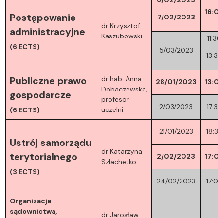
16:
Postępowanie
7/02/2023
dr Krzysztof
administracyjne
Kaszubowski
11:
(6 ECTS)
5/03/2023
13:
dr hab. Anna
Publiczne prawo
28/01/2023
13:
Dobaczewska,
gospodarcze
profesor
2/03/2023
17:
uczelni
(6 ECTS)
21/01/2023
18:
Ustrój samorządu
dr Katarzyna
terytorialnego
2/02/2023
17:
Szlachetko
(3 ECTS)
24/02/2023
17:
Organizacja
sądownictwa,
dr Jarosław