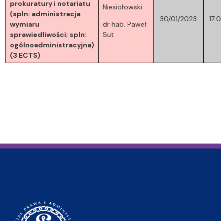
prokuratury i notariatu
Niesiołowski
(spln: administracja
30/01/2023
17:
wymiaru
dr hab. Paweł
sprawiedliwości; spln:
Sut
ogólnoadministracyjna)
(3 ECTS)