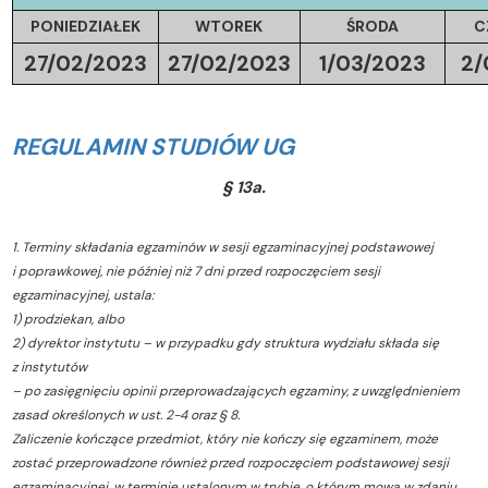
PONIEDZIAŁEK
WTOREK
ŚRODA
C
27/02/2023
27/02/2023
1/03/2023
2/
REGULAMIN STUDIÓW UG
§ 13a.
1. Terminy składania egzaminów w sesji egzaminacyjnej podstawowej
i poprawkowej, nie później niż 7 dni przed rozpoczęciem sesji
egzaminacyjnej, ustala:
1) prodziekan, albo
2) dyrektor instytutu – w przypadku gdy struktura wydziału składa się
z instytutów
– po zasięgnięciu opinii przeprowadzających egzaminy, z uwzględnieniem
zasad określonych w ust. 2-4 oraz § 8.
Zaliczenie kończące przedmiot, który nie kończy się egzaminem, może
zostać przeprowadzone również przed rozpoczęciem podstawowej sesji
egzaminacyjnej, w terminie ustalonym w trybie, o którym mowa w zdaniu