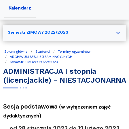
Kalendarz
expand_more
Semestr ZIMOWY 2022/2023
Strona główna
Studenci
Terminy egzaminów
ARCHIWUM SESJI EGZAMINACYJNYCH
Semestr ZIMOWY 2022/2023
ADMINISTRACJA I stopnia
(licencjackie) - NIESTACJONARNA
Sesja podstawowa
(w wyłączeniem zajęć
dydaktycznych)
od 28 stycznia 2023 do 12 lutego 2023