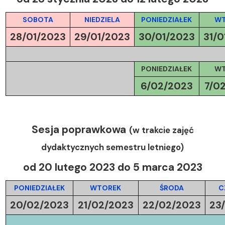
SOBOTA
NIEDZIELA
PONIEDZIAŁEK
WT
28/01/2023
29/01/2023
30/01/2023
31/0
PONIEDZIAŁEK
WT
6/02/2023
7/0
Sesja poprawkowa
(w trakcie zajęć
dydaktycznych semestru letniego)
od 20 lutego 2023 do 5 marca 2023
PONIEDZIAŁEK
WTOREK
ŚRODA
C
20/02/2023
21/02/2023
22/02/2023
23