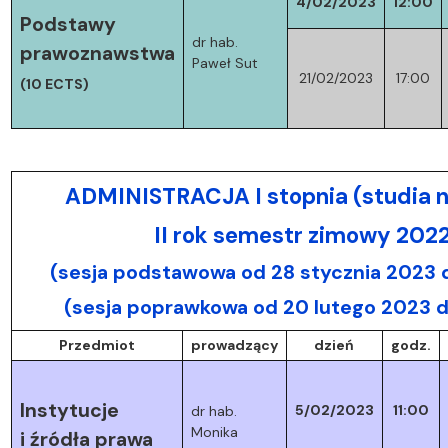
4/02/2023
12:00
Podstawy
dr hab.
prawoznawstwa
Paweł Sut
21/02/2023
17:00
(10 ECTS)
ADMINISTRACJA I stopnia (studia n
II rok semestr zimowy 202
(sesja podstawowa od 28 stycznia 2023 d
(sesja poprawkowa od 20 lutego 2023 
Przedmiot
prowadzący
dzień
godz.
Instytucje
5/02/2023
11:00
dr hab.
Monika
i źródła prawa