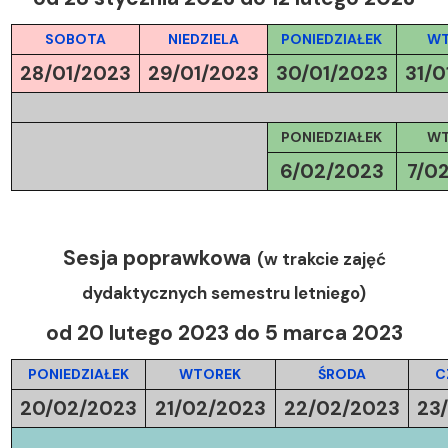
SOBOTA
NIEDZIELA
PONIEDZIAŁEK
WT
28/01/2023
29/01/2023
30/01/2023
31/0
PONIEDZIAŁEK
WT
6/02/2023
7/0
Sesja poprawkowa
(w trakcie zajęć
dydaktycznych semestru letniego)
od 20 lutego 2023 do 5 marca 2023
PONIEDZIAŁEK
WTOREK
ŚRODA
C
20/02/2023
21/02/2023
22/02/2023
23