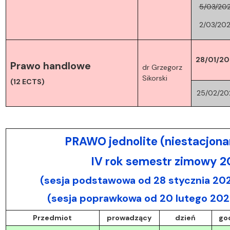
5/03/20
2/03/20
28/01/20
Prawo handlowe
dr Grzegorz
Sikorski
(12 ECTS)
25/02/20
PRAWO jednolite (niestacjona
IV rok semestr zimowy 
(sesja podstawowa od 28 stycznia 202
(sesja poprawkowa od 20 lutego 202
Przedmiot
prowadzący
dzień
go