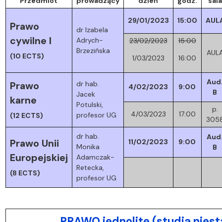
Przedmiot
prowadzący
dzień
godz.
sala
29/01/2023
15:00
AUL
Prawo
dr Izabela
cywilne I
Adrych-
23/02/2023
15:00
Brzezińska
AUL
(10 ECTS)
1/03/2023
16:00
Aud
dr hab.
Prawo
4/02/2023
9:00
B
Jacek
karne
Potulski,
p.
4/03/2023
17:00
profesor UG
(12 ECTS)
305
dr hab.
Aud
Prawo Unii
11/02/2023
9:00
Monika
B
Europejskiej
Adamczak-
Retecka,
(8 ECTS)
profesor UG
PRAWO jednolite (studia niest