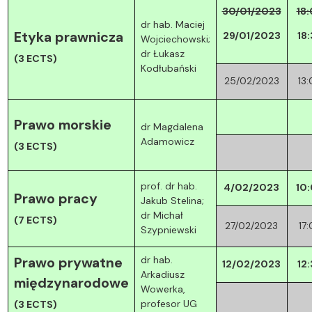
30/01/2023
18
dr hab. Maciej
Etyka prawnicza
29/01/2023
18
Wojciechowski;
dr Łukasz
(3 ECTS)
Kodłubański
25/02/2023
13
Prawo morskie
dr Magdalena
Adamowicz
(3 ECTS)
prof. dr hab.
4/02/2023
10
Prawo pracy
Jakub Stelina;
dr Michał
(7 ECTS)
27/02/2023
17
Szypniewski
dr hab.
Prawo prywatne
12/02/2023
12
Arkadiusz
międzynarodowe
Wowerka,
profesor UG
(3 ECTS)