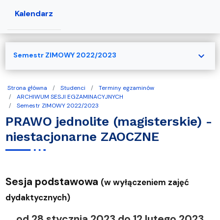
Kalendarz
expand_more
Semestr ZIMOWY 2022/2023
Strona główna
Studenci
Terminy egzaminów
ARCHIWUM SESJI EGZAMINACYJNYCH
Semestr ZIMOWY 2022/2023
PRAWO jednolite (magisterskie) -
niestacjonarne ZAOCZNE
Sesja podstawowa
(w wyłączeniem zajęć
dydaktycznych)
od 28 stycznia 2023 do 12 lutego 2023