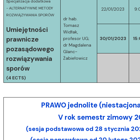
Specjalizacja dodatkowa
-
ALTERNATYWNE METODY
22/01/2023
9:
ROZWIĄZYWANIA SPORÓW
dr hab.
Tomasz
Umiejętności
Widłak,
prawnicze
profesor UG;
30/01/2023
15
dr Magdalena
pozasądowego
Glanc-
rozwiązywania
Żabiełowicz
sporów
(4 ECTS)
PRAWO jednolite (niestacjona
V rok semestr zimowy 
(sesja podstawowa od 28 stycznia 20
(sesja poprawkowa od 20 lutego 20