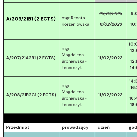
28/01/2023
9:
mgr Renata
A/209/21B1
(2 ECTS)
Korzeniowska
11/02/2023
10
10:
mgr
12
Magdalena
A/207/21A2B1 (2 ECTS)
11/02/2023
Broniewska-
12:
Lenarczyk
14
14:
mgr
16
Magdalena
A/208/21B2C1 (2 ECTS)
11/02/2023
Broniewska-
16:
Lenarczyk
18
Przedmiot
prowadzący
dzień
god