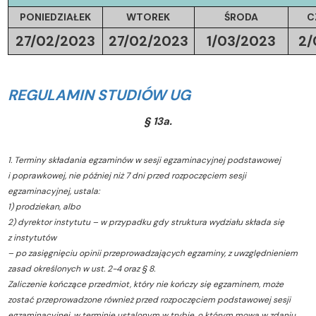
PONIEDZIAŁEK
WTOREK
ŚRODA
C
27/02/2023
27/02/2023
1/03/2023
2/
REGULAMIN STUDIÓW UG
§ 13a.
1. Terminy składania egzaminów w sesji egzaminacyjnej podstawowej
i poprawkowej, nie później niż 7 dni przed rozpoczęciem sesji
egzaminacyjnej, ustala:
1) prodziekan, albo
2) dyrektor instytutu – w przypadku gdy struktura wydziału składa się
z instytutów
– po zasięgnięciu opinii przeprowadzających egzaminy, z uwzględnieniem
zasad określonych w ust. 2-4 oraz § 8.
Zaliczenie kończące przedmiot, który nie kończy się egzaminem, może
zostać przeprowadzone również przed rozpoczęciem podstawowej sesji
egzaminacyjnej, w terminie ustalonym w trybie, o którym mowa w zdaniu