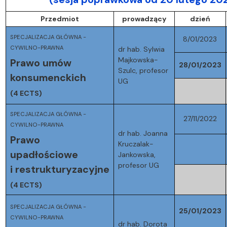
Przedmiot
prowadzący
dzień
SPECJALIZACJA GŁÓWNA -
8/01/2023
CYWILNO-PRAWNA
dr hab. Sylwia
Majkowska-
Prawo umów
28/01/2023
Szulc, profesor
konsumenckich
UG
(4 ECTS)
SPECJALIZACJA GŁÓWNA -
27/11/2022
CYWILNO-PRAWNA
dr hab. Joanna
Prawo
Kruczalak-
upadłościowe
Jankowska,
profesor UG
i restrukturyzacyjne
(4 ECTS)
SPECJALIZACJA GŁÓWNA -
25/01/2023
CYWILNO-PRAWNA
dr hab. Dorota