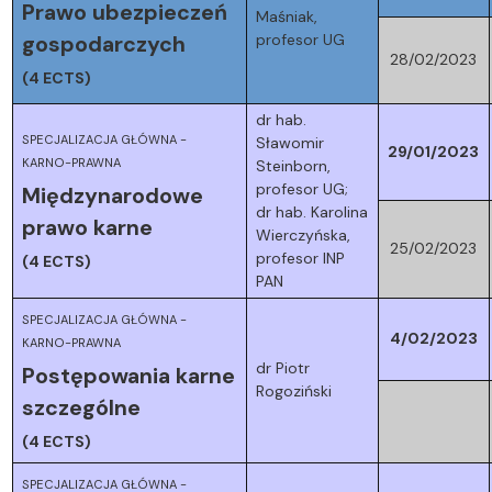
Prawo ubezpieczeń
Maśniak,
profesor UG
gospodarczych
28/02/2023
(4 ECTS)
dr hab.
SPECJALIZACJA GŁÓWNA -
Sławomir
29/01/2023
KARNO-PRAWNA
Steinborn,
profesor UG;
Międzynarodowe
dr hab. Karolina
prawo karne
Wierczyńska,
25/02/2023
profesor INP
(4 ECTS)
PAN
SPECJALIZACJA GŁÓWNA -
4/02/2023
KARNO-PRAWNA
dr Piotr
Postępowania karne
Rogoziński
szczególne
(4 ECTS)
SPECJALIZACJA GŁÓWNA -