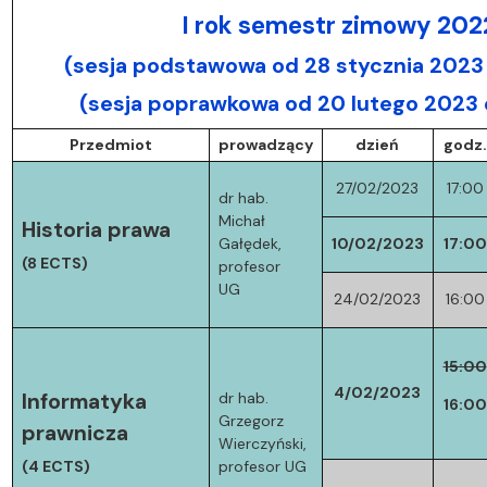
I rok semestr zimowy 20
(sesja podstawowa od 28 stycznia 2023 
(sesja poprawkowa od 20 lutego 2023
Przedmiot
prowadzący
dzień
godz.
27/02/2023
17:00
dr hab.
Michał
Historia prawa
Gałędek,
10/02/2023
17:00
(8 ECTS)
profesor
UG
24/02/2023
16:00
15:00
4/02/2023
Informatyka
dr hab.
16:00
Grzegorz
prawnicza
Wierczyński,
(4 ECTS)
profesor UG