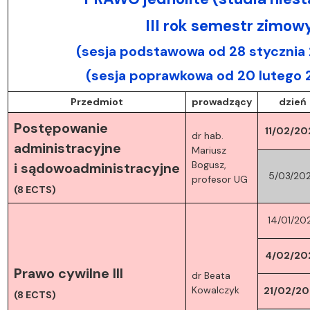
III rok semestr zimo
(sesja podstawowa od 28 stycznia 
(sesja poprawkowa od 20 lutego 
Przedmiot
prowadzący
dzień
Postępowanie
11/02/20
dr hab.
administracyjne
Mariusz
Bogusz,
i sądowoadministracyjne
5/03/20
profesor UG
(8 ECTS)
14/01/20
4/02/20
Prawo cywilne III
dr Beata
Kowalczyk
21/02/20
(8 ECTS)